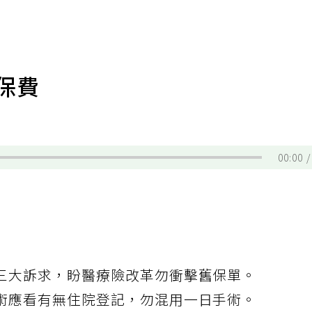
保費
00:00
三大訴求，盼醫療險改革勿衝擊舊保單。
術應看有無住院登記，勿混用一日手術。