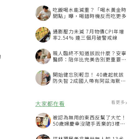
本
吃飯喝水能減重？「喝水黃金時
間點」曝，喝錯時機反而吃更多
通膨壓力未減 7月物價CPI年增
率2.54% 連三個月破警戒線
親人臨終不知道該說什麼？安寧
約
醫師：陪伴比完美告別更重要，
4句話值得及早說出口
開始健忘別輕忽！ 40歲起就該
防失智 2成國人帶有阿茲海默症
相關基因
看更多
大家都在看
被認為無用的東西反幫了大忙！
50歲婦慶幸沒隨手丟棄的3樣物
品