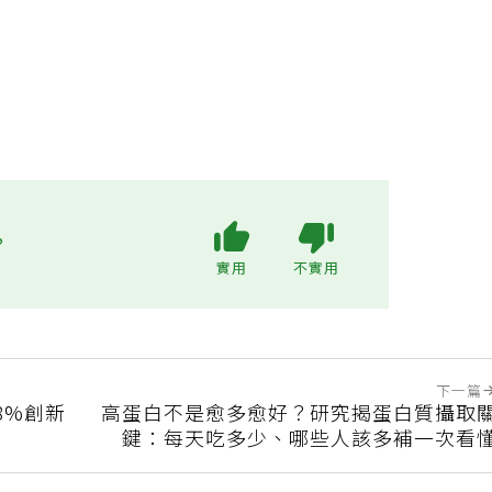
不用付房租還有人照顧」1個月後幻滅心寒
?
實用
不實用
下一篇
8%創新
高蛋白不是愈多愈好？研究揭蛋白質攝取
鍵：每天吃多少、哪些人該多補一次看