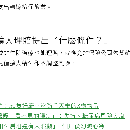
，若政府要求對舊保單網開一面，將使風險與成
支出轉嫁給保險業。
擴大理賠提出了什麼條件？
或非住院治療也能理賠，就應允許保險公司依契
免僅擴大給付卻不調整風險。
忙！50歲婦慶幸沒隨手丟棄的3樣物品
醫曝「看不見的隱患」：失智、糖尿病風險大增