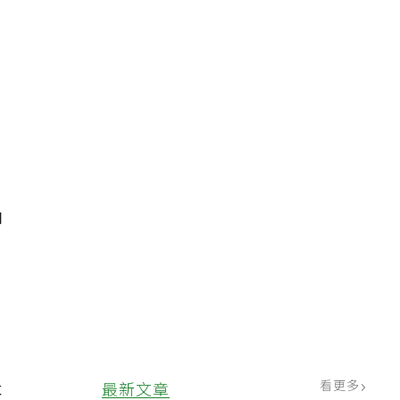
險
納
看更多
最新文章