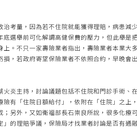
政治考量，因為若不住院就能獲得理賠，病患減
年底選舉前可化解調高健保費的壓力，但此舉是
身上。不只一家壽險業者指出，壽險業者本業大
虧損，若政府寄望保險業者不依照合約，早晚會
蔡火炎主持，討論議題包括不住院和門診手術、
療險有「住院日額給付」，依附在「住院」之上
成；另外，又如衛福部長石崇良所說，很多化療
定」的理賠爭議，保險局才找業者討論是否有通