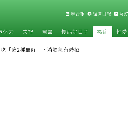
聯合報
經濟日報
河
退休力
失智
醫聲
慢病好日子
癌症
性愛
吃「這2種最好」，消脹氣有妙招