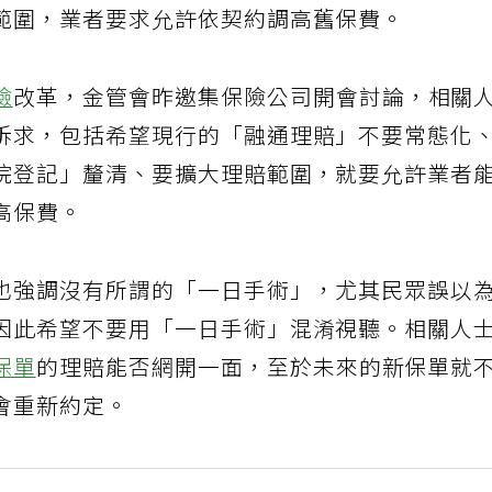
範圍，業者要求允許依契約調高舊保費。
險
改革，金管會昨邀集保險公司開會討論，相關
訴求，包括希望現行的「融通理賠」不要常態化
院登記」釐清、要擴大理賠範圍，就要允許業者
高保費。
也強調沒有所謂的「一日手術」，尤其民眾誤以
因此希望不要用「一日手術」混淆視聽。相關人
保單
的理賠能否網開一面，至於未來的新保單就
會重新約定。