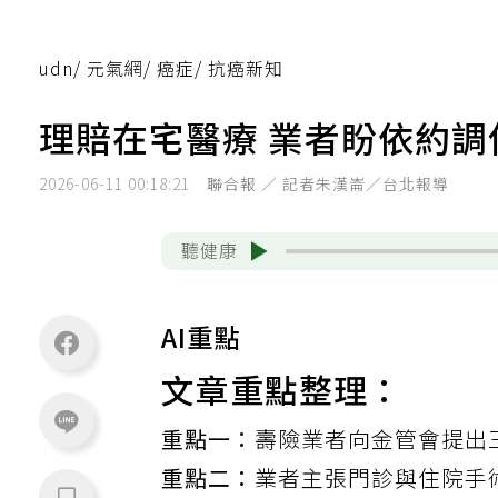
udn
/
元氣網
/
癌症
/
抗癌新知
理賠在宅醫療 業者盼依約調
2026-06-11 00:18:21
聯合報 ／ 記者朱漢崙／台北報導
聽健康
AI重點
文章重點整理：
重點一：
壽險業者向金管會提出
重點二：
業者主張門診與住院手