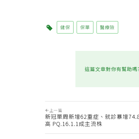
‧兒邀84歲寡母搬來同住「
健保
保單
醫療險
這篇文章對你有幫助嗎
上一篇
新冠單周新增62重症、就診暴增74.
高 PQ.16.1.1成主流株