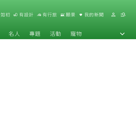
好如初
有設計
有行旅
願景
我的新聞
名人
專題
活動
寵物