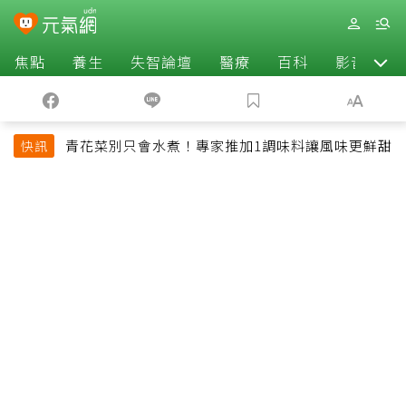
焦點
養生
失智論壇
醫療
百科
影音
青花菜別只會水煮！專家推加1調味料讓風味更鮮甜
快訊