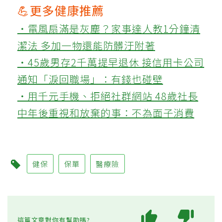
💪更多健康推薦
‧電風扇滿是灰塵？家事達人教1分鐘清
潔法 多加一物還能防髒汙附著
‧45歲男存2千萬提早退休 接信用卡公司
通知「淚回職場」：有錢也碰壁
‧用千元手機、拒絕社群網站 48歲社長
中年後重視和放棄的事：不為面子消費
健保
保單
醫療險
這篇文章對你有幫助嗎?