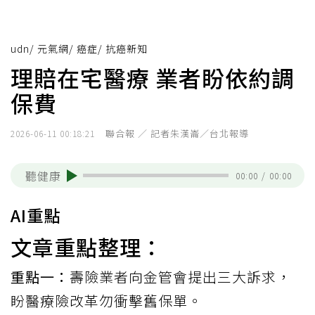
udn
/
元氣網
/
癌症
/
抗癌新知
理賠在宅醫療 業者盼依約調
保費
聯合報 ／ 記者朱漢崙／台北報導
2026-06-11 00:18:21
聽健康
00:00
/
00:00
AI重點
文章重點整理：
重點一：
壽險業者向金管會提出三大訴求，
盼醫療險改革勿衝擊舊保單。