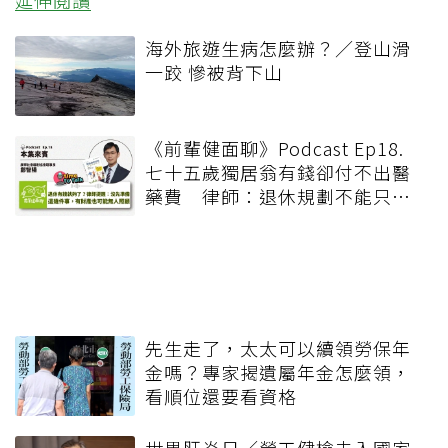
延伸閱讀
海外旅遊生病怎麼辦？／登山滑
一跤 慘被背下山
《前輩健面聊》Podcast Ep18.
七十五歲獨居翁有錢卻付不出醫
藥費 律師：退休規劃不能只有
錢，更要布局「人」與「機制」
先生走了，太太可以續領勞保年
金嗎？專家揭遺屬年金怎麼領，
看順位還要看資格