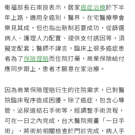
衛福部長石崇良表示，居家
癌症治療
於下半
年上路，適用全癌別，醫界、在宅醫療學會
樂見其成，但也指出新制若要成功，從篩選
病人、護理人力配置、提供支付誘因等，須
擬定配套；醫師不諱言，臨床上很多癌症患
者為了
保險理賠
而住院打藥，商業保險給付
應同步跟上，患者才願意在家治療。
因為商業保險理賠衍生的往院需求，已對醫
院臨床程序造成困擾。除了癌症，包含心導
管、泌尿道結石手術等，經調整手術流程，
可在一日之內完成，台大醫院規畫「一日手
術」，將術前相關檢查於門診完成，病人手