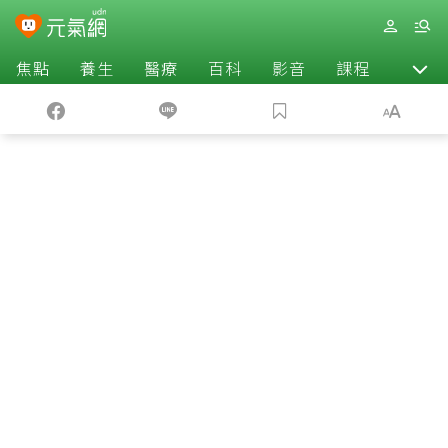
焦點
養生
醫療
百科
影音
課程
退休