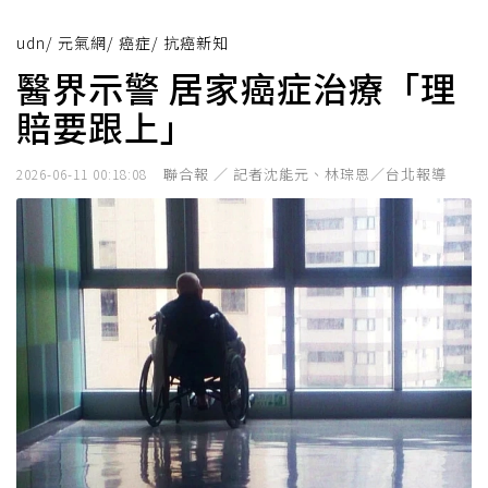
udn
/
元氣網
/
癌症
/
抗癌新知
醫界示警 居家癌症治療「理
賠要跟上」
聯合報 ／ 記者沈能元、林琮恩／台北報導
2026-06-11 00:18:08