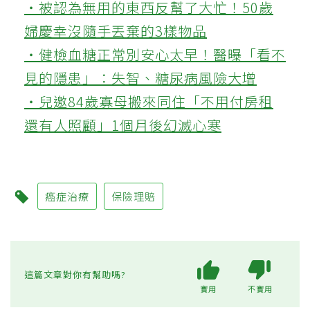
‧被認為無用的東西反幫了大忙！50歲
婦慶幸沒隨手丟棄的3樣物品
‧健檢血糖正常別安心太早！醫曝「看不
見的隱患」：失智、糖尿病風險大增
‧兒邀84歲寡母搬來同住「不用付房租
還有人照顧」1個月後幻滅心寒
癌症治療
保險理賠
這篇文章對你有幫助嗎?
實用
不實用