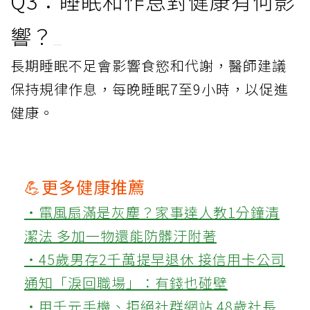
Q3：睡眠和作息對健康有何影
響？
長期睡眠不足會影響食慾和代謝，醫師建議
保持規律作息，每晚睡眠7至9小時，以促進
健康。
💪更多健康推薦
‧電風扇滿是灰塵？家事達人教1分鐘清
潔法 多加一物還能防髒汙附著
‧45歲男存2千萬提早退休 接信用卡公司
通知「淚回職場」：有錢也碰壁
‧用千元手機、拒絕社群網站 48歲社長