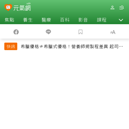
焦點
養生
醫療
百科
影音
課程
退休
希臘優格≠希臘式優格！營養師揭製程差異 起司片
快訊
也不一定是天然起司