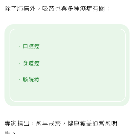
除了肺癌外，吸菸也與多種癌症有關：
．口腔癌
．食道癌
．膀胱癌
專家指出，愈早戒菸，健康獲益通常愈明
顯。