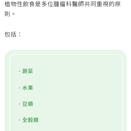
植物性飲食是多位腫瘤科醫師共同重視的原
則。
包括：
．蔬菜
．水果
．豆類
．全穀類