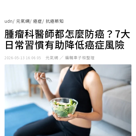
udn
/
元氣網
/
癌症
/
抗癌新知
腫瘤科醫師都怎麼防癌？7大
日常習慣有助降低癌症風險
元氣網 ／ 編輯辜子桓整理
2026-05-13 16:06:05