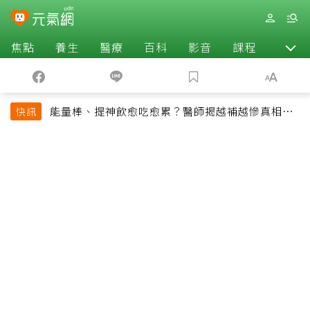
焦點
養生
醫療
百科
影音
課程
退休
能量棒、提神飲愈吃愈累？醫師揭越補越慘真相：
快訊
恐欠下疲勞債