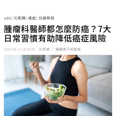
udn
/
元氣網
/
癌症
/
抗癌新知
腫瘤科醫師都怎麼防癌？7大
日常習慣有助降低癌症風險
元氣網 ／ 編輯辜子桓整理
2026-05-13 16:06:05