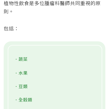
植物性飲食是多位腫瘤科醫師共同重視的原
則。
包括：
．蔬菜
．水果
．豆類
．全穀類