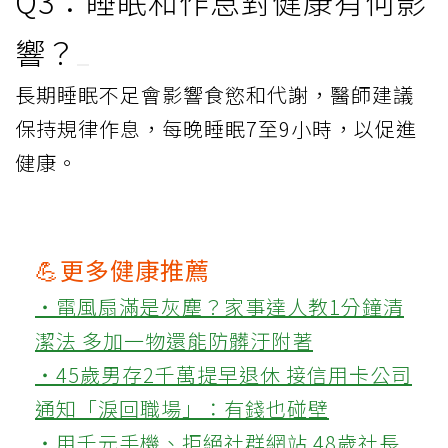
Q3：睡眠和作息對健康有何影
響？
長期睡眠不足會影響食慾和代謝，醫師建議
保持規律作息，每晚睡眠7至9小時，以促進
健康。
💪更多健康推薦
‧電風扇滿是灰塵？家事達人教1分鐘清
潔法 多加一物還能防髒汙附著
‧45歲男存2千萬提早退休 接信用卡公司
通知「淚回職場」：有錢也碰壁
‧用千元手機、拒絕社群網站 48歲社長