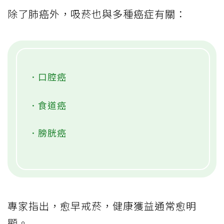
除了肺癌外，吸菸也與多種癌症有關：
．口腔癌
．食道癌
．膀胱癌
專家指出，愈早戒菸，健康獲益通常愈明
顯。