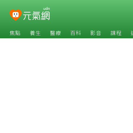
焦點
養生
醫療
百科
影音
課程