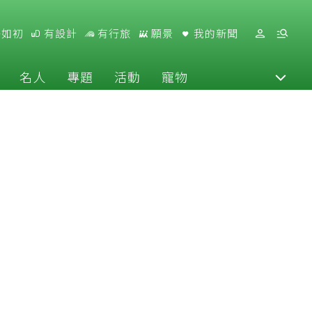
好如初
有設計
有行旅
願景
我的新聞
名人
專題
活動
寵物