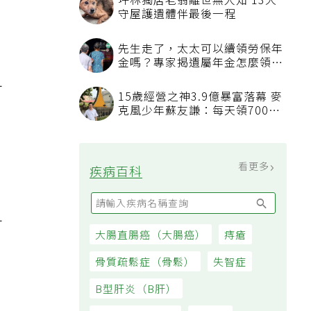
坪林獨居老翁離世無人知 13犬
守屋護遺體伴最後一程
先生走了，太太可以續領勞保年
金嗎？專家揭遺屬年金怎麼領，
看順位還要看資格
可
15歲經營之神3.9億暴富落幕 麥
克風少年蘇友謙：每天領700元
過日子
看更多
疾病百科
可
大腸直腸癌（大腸癌）
痔瘡
骨質疏鬆症（骨鬆）
失智症
B型肝炎（B肝）