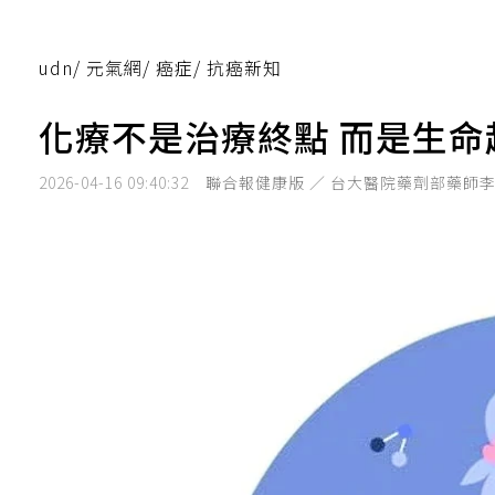
udn
/
元氣網
/
癌症
/
抗癌新知
化療不是治療終點 而是生命
2026-04-16 09:40:32
聯合報健康版 ／ 台大醫院藥劑部藥師