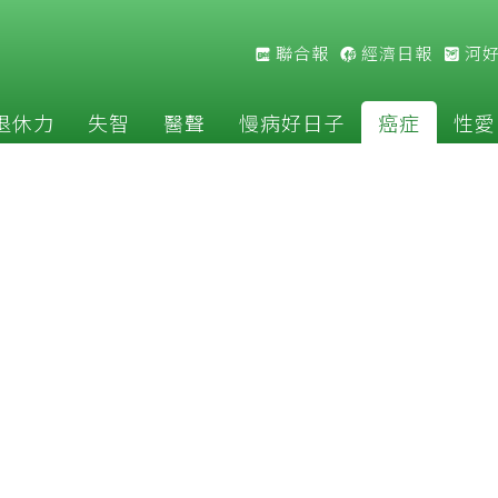
聯合報
經濟日報
河
退休力
失智
醫聲
慢病好日子
癌症
性愛