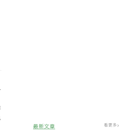
血
非
化
看更多
最新文章