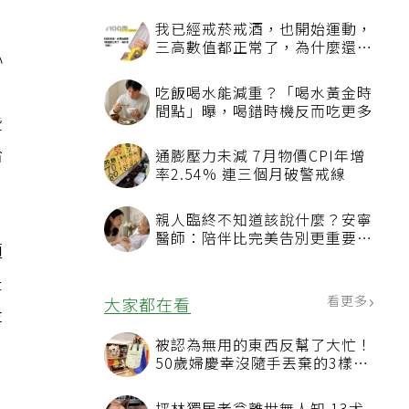
我已經戒菸戒酒，也開始運動，
三高數值都正常了，為什麼還不
心
能停藥？
吃飯喝水能減重？「喝水黃金時
間點」曝，喝錯時機反而吃更多
些
給
通膨壓力未減 7月物價CPI年增
率2.54% 連三個月破警戒線
親人臨終不知道該說什麼？安寧
醫師：陪伴比完美告別更重要，
適
4句話值得及早說出口
是
看更多
大家都在看
走
被認為無用的東西反幫了大忙！
50歲婦慶幸沒隨手丟棄的3樣物
品