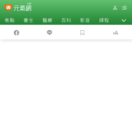
焦點
養生
醫療
百科
影音
課程
退休