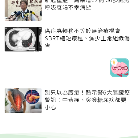
呼吸衰竭不幸病逝
癌症寡轉移不等於無治療機會
SBRT縮短療程、減少正常組織傷
害
別只以為腰痠！醫示警6大胰臟癌
警訊：中背痛、突發糖尿病都要
小心