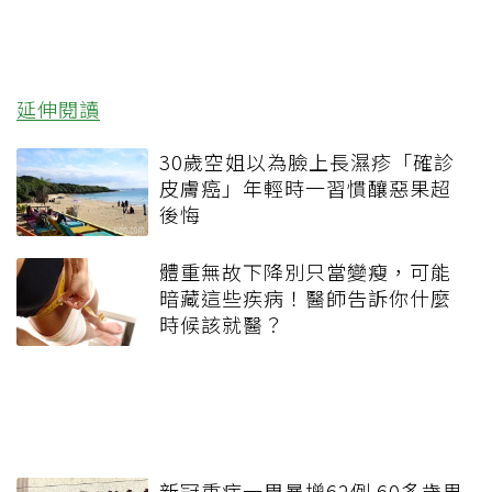
延伸閱讀
30歲空姐以為臉上長濕疹「確診
皮膚癌」年輕時一習慣釀惡果超
後悔
體重無故下降別只當變瘦，可能
暗藏這些疾病！醫師告訴你什麼
時候該就醫？
新冠重症一周暴增62例 60多歲男