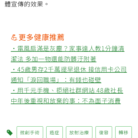
體宣傳的效果。
💪更多健康推薦
‧電風扇滿是灰塵？家事達人教1分鐘清
潔法 多加一物還能防髒汙附著
‧45歲男存2千萬提早退休 接信用卡公司
通知「淚回職場」：有錢也碰壁
‧用千元手機、拒絕社群網站 48歲社長
中年後重視和放棄的事：不為面子消費
微創手術
癌症
放射治療
復發
轉移