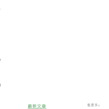
二
、
仍
約
看更多
最新文章