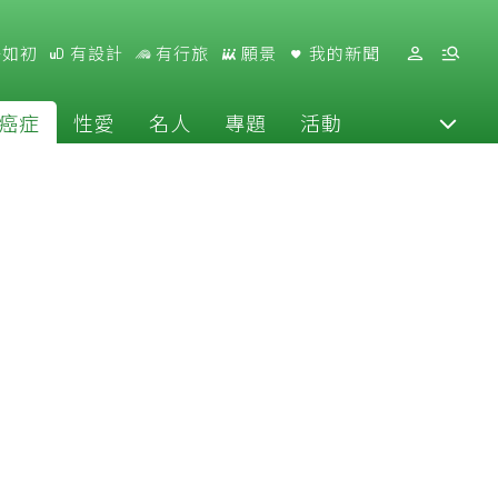
好如初
有設計
有行旅
願景
我的新聞
癌症
性愛
名人
專題
活動