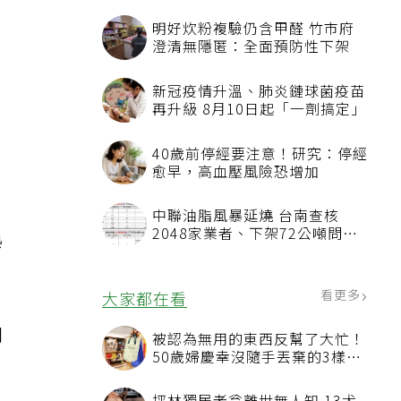
，
明好炊粉複驗仍含甲醛 竹市府
澄清無隱匿：全面預防性下架
新冠疫情升溫、肺炎鏈球菌疫苗
再升級 8月10日起「一劑搞定」
40歲前停經要注意！研究：停經
愈早，高血壓風險恐增加
中聯油脂風暴延燒 台南查核
2048家業者、下架72公噸問題
熟
油品
看更多
大家都在看
問
被認為無用的東西反幫了大忙！
50歲婦慶幸沒隨手丟棄的3樣物
品