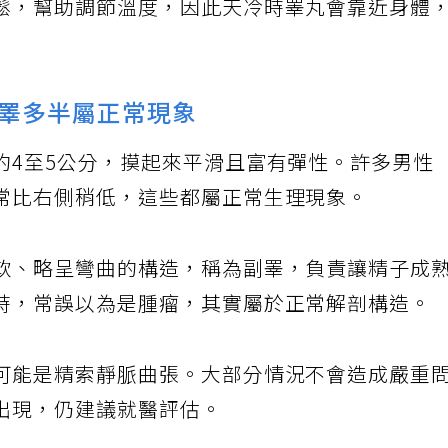
鬆，幫助調節溫度，因此天冷時睪丸會靠近身體
睪多半屬正常現象
約4至5公分，摸起來平滑且富有彈性。許多男性
常比右側稍低，這些都屬正常生理現象。
軟、略呈彎曲的構造，稱為副睪，負責讓精子成
時，常誤以為是腫瘤，其實屬於正常解剖構造。
可能是精索靜脈曲張。大部分情況不會造成嚴重
出現，仍建議就醫評估。