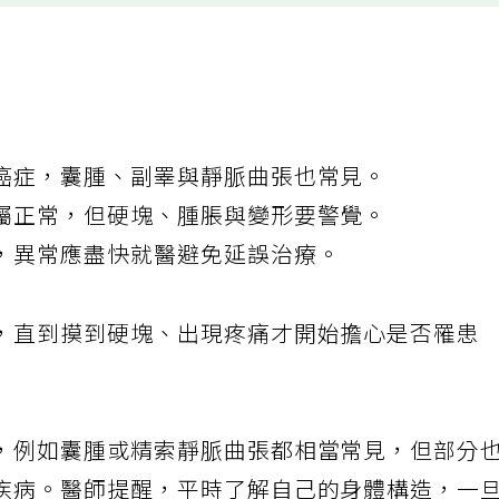
癌症，囊腫、副睪與靜脈曲張也常見。
屬正常，但硬塊、腫脹與變形要警覺。
，異常應盡快就醫避免延誤治療。
，直到摸到硬塊、出現疼痛才開始擔心是否罹患
，例如囊腫或精索靜脈曲張都相當常見，但部分
疾病。醫師提醒，平時了解自己的身體構造，一