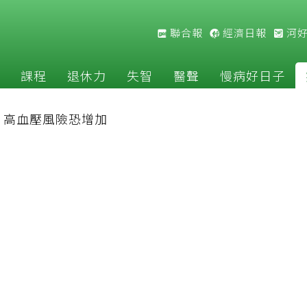
聯合報
經濟日報
河
課程
退休力
失智
醫聲
慢病好日子
，高血壓風險恐增加