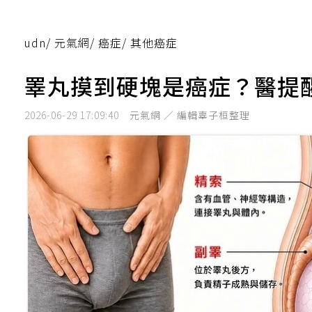
udn
/
元氣網
/
癌症
/
其他癌症
睪丸摸到硬塊是癌症？醫提
2026-06-29 17:09:40
元氣網 ／ 編輯辜子桓整理