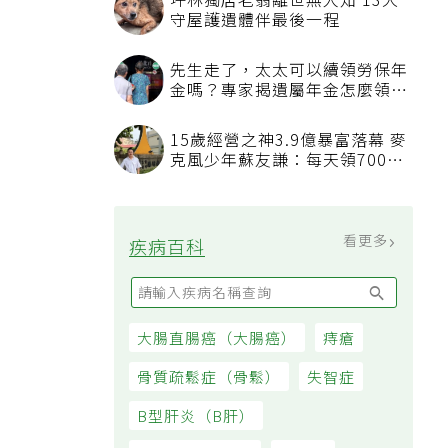
坪林獨居老翁離世無人知 13犬
守屋護遺體伴最後一程
先生走了，太太可以續領勞保年
金嗎？專家揭遺屬年金怎麼領，
看順位還要看資格
15歲經營之神3.9億暴富落幕 麥
克風少年蘇友謙：每天領700元
過日子
看更多
疾病百科
大腸直腸癌（大腸癌）
痔瘡
骨質疏鬆症（骨鬆）
失智症
B型肝炎（B肝）