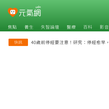
焦點
養生
失智論壇
醫療
百科
影音
40歲前停經要注意！研究：停經愈早
快訊