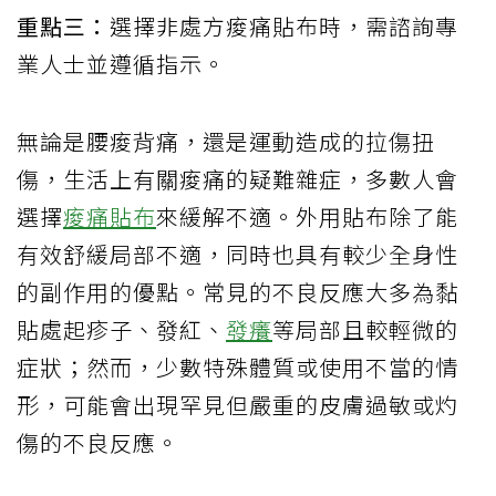
重點三：
選擇非處方痠痛貼布時，需諮詢專
業人士並遵循指示。
無論是腰痠背痛，還是運動造成的拉傷扭
傷，生活上有關痠痛的疑難雜症，多數人會
選擇
痠痛貼布
來緩解不適。外用貼布除了能
有效舒緩局部不適，同時也具有較少全身性
的副作用的優點。常見的不良反應大多為黏
貼處起疹子、發紅、
發癢
等局部且較輕微的
症狀；然而，少數特殊體質或使用不當的情
形，可能會出現罕見但嚴重的皮膚過敏或灼
傷的不良反應。