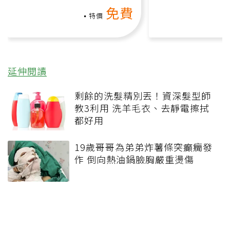
上影音課）
何逆轉退化大腦
免費
課）
特價
延伸閱讀
剩餘的洗髮精別丟！資深髮型師
教3利用 洗羊毛衣、去靜電擦拭
都好用
19歲哥哥為弟弟炸薯條突癲癇發
作 倒向熱油鍋臉胸嚴重燙傷