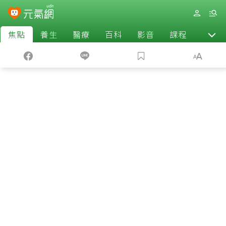
焦點
養生
醫療
百科
影音
課程
退休