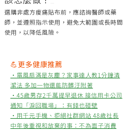
選購非處方痠痛貼布前，應諮詢醫師或藥
師，並遵照指示使用，避免大範圍或長時間
使用，以降低風險。
💪更多健康推薦
‧電風扇滿是灰塵？家事達人教1分鐘清
潔法 多加一物還能防髒汙附著
‧45歲男存2千萬提早退休 接信用卡公司
通知「淚回職場」：有錢也碰壁
‧用千元手機、拒絕社群網站 48歲社長
中年後重視和放棄的事：不為面子消費