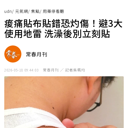
udn
/
元氣網
/
焦點
/
用藥停看聽
痠痛貼布貼錯恐灼傷！避3大
使用地雷 洗澡後別立刻貼
常春月刊
常春月刊 ／ 記者吳珮均
2026-05-18 09:44:03