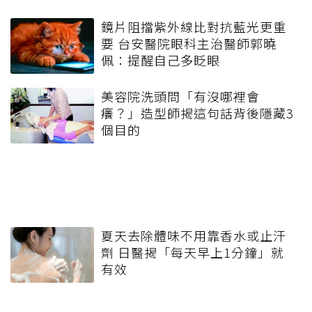
鏡片阻擋紫外線比對抗藍光更重
要 台安醫院眼科主治醫師郭曉
佩：提醒自己多眨眼
美容院洗頭問「有沒哪裡會
癢？」造型師揭這句話背後隱藏3
個目的
夏天去除體味不用靠香水或止汗
劑 日醫揭「每天早上1分鐘」就
有效