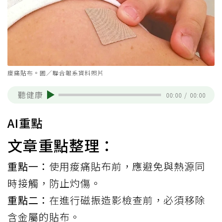
痠痛貼布。圖／聯合報系資料照片
聽健康
00:00
/
00:00
AI重點
文章重點整理：
重點一：
使用痠痛貼布前，應避免與熱源同
時接觸，防止灼傷。
重點二：
在進行磁振造影檢查前，必須移除
含金屬的貼布。