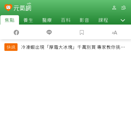
焦點
養生
醫療
百科
影音
課程
退休
冷凍蝦出現「厚霜大冰塊」千萬別買 專家教你挑出
快訊
緊實鮮甜蝦子