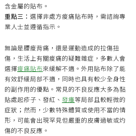
含金屬的貼布。
重點三：
選擇非處方痠痛貼布時，需諮詢專
業人士並遵循指示。
無論是腰痠背痛，還是運動造成的拉傷扭
傷，生活上有關痠痛的疑難雜症，多數人會
選擇
痠痛貼布
來緩解不適。外用貼布除了能
有效舒緩局部不適，同時也具有較少全身性
的副作用的優點。常見的不良反應大多為黏
貼處起疹子、發紅、
發癢
等局部且較輕微的
症狀；然而，少數特殊體質或使用不當的情
形，可能會出現罕見但嚴重的皮膚過敏或灼
傷的不良反應。