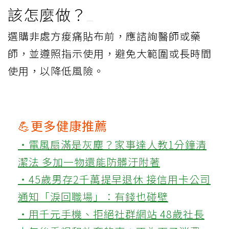
該怎麼做？
選購非處方痠痛貼布前，應諮詢醫師或藥
師，並遵照指示使用，避免大範圍或長時間
使用，以降低風險。
💪更多健康推薦
‧電風扇滿是灰塵？家事達人教1分鐘清
潔法 多加一物還能防髒汙附著
‧45歲男存2千萬提早退休 接信用卡公司
通知「淚回職場」：有錢也碰壁
‧用千元手機、拒絕社群網站 48歲社長