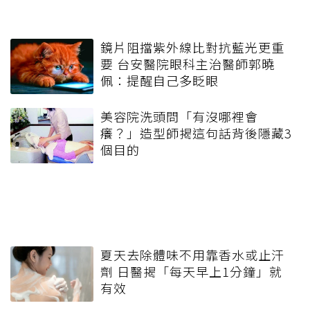
鏡片阻擋紫外線比對抗藍光更重
要 台安醫院眼科主治醫師郭曉
佩：提醒自己多眨眼
美容院洗頭問「有沒哪裡會
癢？」造型師揭這句話背後隱藏3
個目的
夏天去除體味不用靠香水或止汗
劑 日醫揭「每天早上1分鐘」就
有效