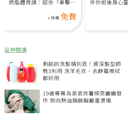
燃脂體育課：超夯「拳擊有
伴你術後身心靈
氧」高壓族在家釋放壓力無
上影音課）
免費
負擔
特價
延伸閱讀
剩餘的洗髮精別丟！資深髮型師
教3利用 洗羊毛衣、去靜電擦拭
都好用
19歲哥哥為弟弟炸薯條突癲癇發
作 倒向熱油鍋臉胸嚴重燙傷