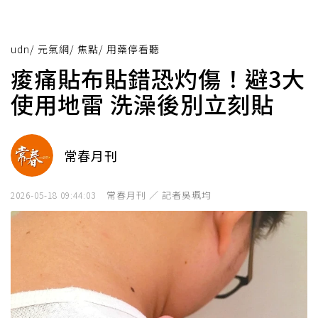
udn
/
元氣網
/
焦點
/
用藥停看聽
痠痛貼布貼錯恐灼傷！避3大
使用地雷 洗澡後別立刻貼
常春月刊
常春月刊 ／ 記者吳珮均
2026-05-18 09:44:03