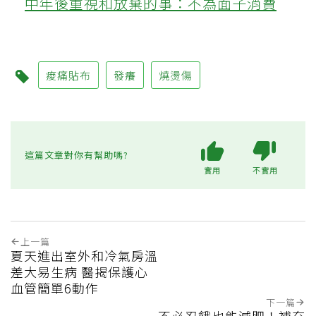
中年後重視和放棄的事：不為面子消費
痠痛貼布
發癢
燒燙傷
這篇文章對你有幫助嗎?
實用
不實用
上一篇
夏天進出室外和冷氣房溫
差大易生病 醫揭保護心
血管簡單6動作
下一篇
不必忍餓也能減肥！補充