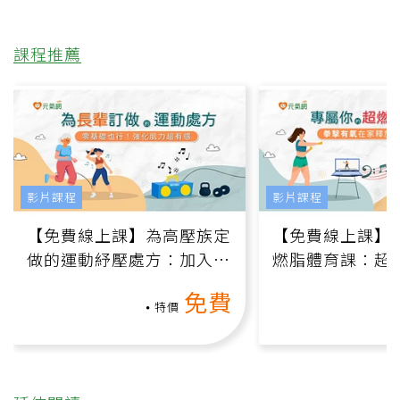
課程推薦
影片課程
影片課程
【免費線上課】為高壓族定
【免費線上課】
做的運動紓壓處方：加入行
燃脂體育課：超
動、增肌、互動元素，0基
氧」高壓族在家
免費
礎也能做！
負擔
特價