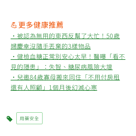
💪更多健康推薦
‧被認為無用的東西反幫了大忙！50歲
婦慶幸沒隨手丟棄的3樣物品
‧健檢血糖正常別安心太早！醫曝「看不
見的隱患」：失智、糖尿病風險大增
‧兒邀84歲寡母搬來同住「不用付房租
還有人照顧」1個月後幻滅心寒
用藥安全