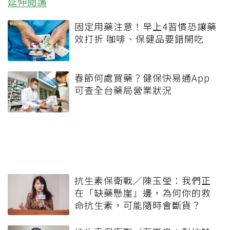
延伸閱讀
固定用藥注意！早上4習慣恐讓藥
效打折 咖啡、保健品要錯開吃
春節何處買藥？健保快易通App
可查全台藥局營業狀況
抗生素保衛戰／陳玉瑩：我們正
在「缺藥懸崖」邊，為何你的救
命抗生素，可能隨時會斷貨？