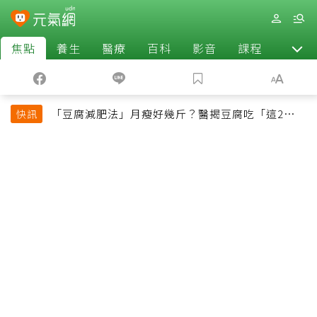
焦點
養生
醫療
百科
影音
課程
退休
「豆腐減肥法」月瘦好幾斤？醫揭豆腐吃「這2種最
快訊
好」，消脹氣有妙招