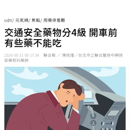
udn
/
元氣網
/
焦點
/
用藥停看聽
交通安全藥物分4級 開車前
有些藥不能吃
聯合報 ／ 陳姚瑾／台北市立聯合醫院中興院
2026-05-11 09:17:34
區藥劑科藥師