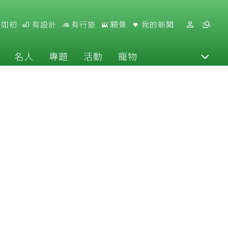
好如初
有設計
有行旅
願景
我的新聞
名人
專題
活動
寵物