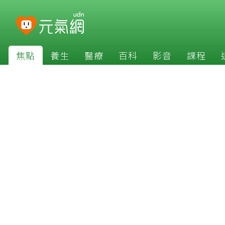
焦點
養生
醫療
百科
影音
課程