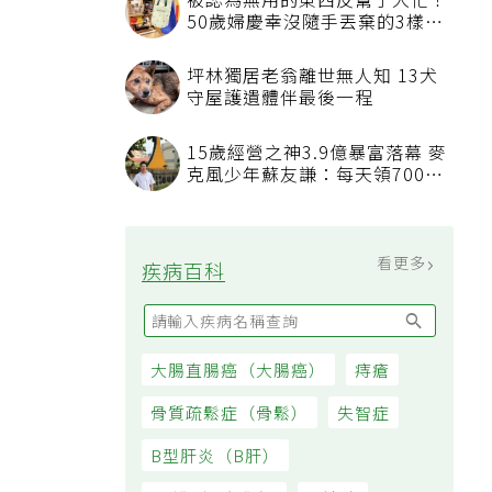
被認為無用的東西反幫了大忙！
50歲婦慶幸沒隨手丟棄的3樣物
品
坪林獨居老翁離世無人知 13犬
守屋護遺體伴最後一程
15歲經營之神3.9億暴富落幕 麥
克風少年蘇友謙：每天領700元
過日子
看更多
疾病百科
大腸直腸癌（大腸癌）
痔瘡
骨質疏鬆症（骨鬆）
失智症
B型肝炎（B肝）