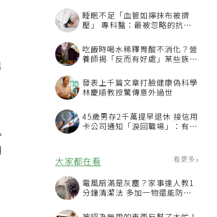
睡眠不足「血管如擰抹布被擠
壓」 專科醫：最被忽略的抗老
方法
吃飯時喝水稀釋胃酸不消化？營
養師揭「反而有好處」某些族群
進
才要禁
發表上千篇文章打臉健康偽科學
林慶順教授驚傳意外過世
45歲男存2千萬提早退休 接信用
卡公司通知「淚回職場」：有錢
小
也碰壁
期
看更多
大家都在看
。
電風扇滿是灰塵？家事達人教1
分鐘清潔法 多加一物還能防髒
汙附著