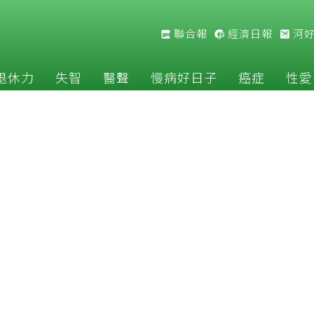
聯合報
經濟日報
河
退休力
失智
醫聲
慢病好日子
癌症
性愛