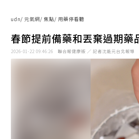
udn
/
元氣網
/
焦點
/
用藥停看聽
春節提前備藥和丟棄過期藥
2026-01-22 09:46:26
聯合報健康版 ／ 記者沈能元台北報導