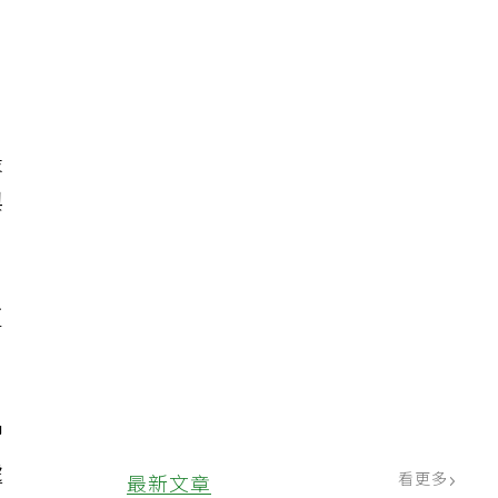
最
與
更
習
處
看更多
最新文章