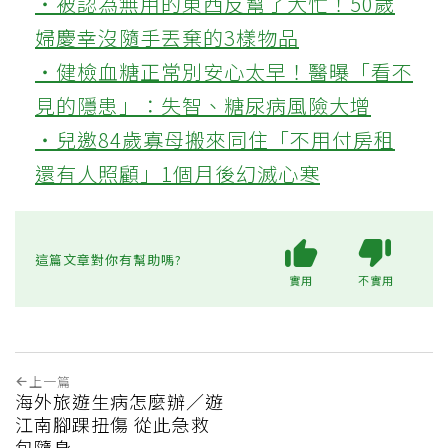
‧被認為無用的東西反幫了大忙！50歲
婦慶幸沒隨手丟棄的3樣物品
‧健檢血糖正常別安心太早！醫曝「看不
見的隱患」：失智、糖尿病風險大增
‧兒邀84歲寡母搬來同住「不用付房租
還有人照顧」1個月後幻滅心寒
這篇文章對你有幫助嗎?
實用
不實用
上一篇
海外旅遊生病怎麼辦／遊
江南腳踝扭傷 從此急救
包隨身