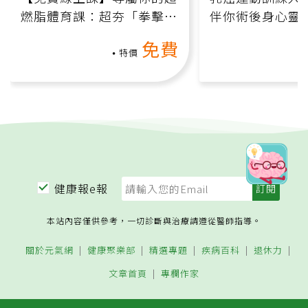
燃脂體育課：超夯「拳擊有
伴你術後身心靈
氧」高壓族在家釋放壓力無
上影音課）
免費
負擔
特價
健康報e報
本站內容僅供參考，一切診斷與治療請遵從醫師指導。
關於元氣網
健康聚樂部
精選專題
疾病百科
退休力
文章首頁
專欄作家