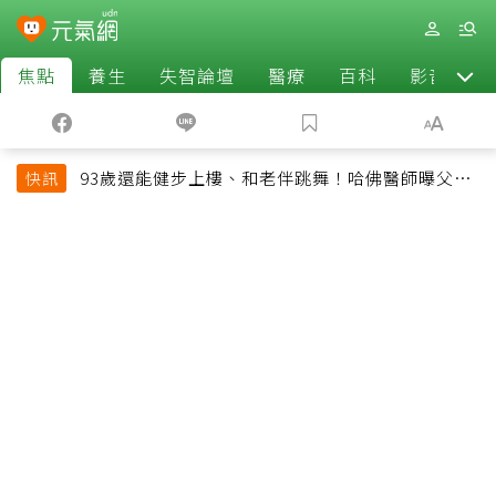
焦點
養生
失智論壇
醫療
百科
影音
93歲還能健步上樓、和老伴跳舞！哈佛醫師曝父親
快訊
長壽秘訣：沒吃保健品也不追養生潮