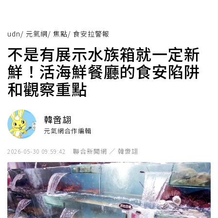
udn
/
元氣網
/
焦點
/
食安拉警報
不是有展示水族箱就一定新
鮮！活海鮮餐廳的食安陷阱
和觀察重點
韓啻翃
元氣網合作編輯
聯合新聞網 ／ 韓啻翃
2026-05-30 09:59:42