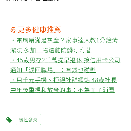
💪更多健康推薦
‧電風扇滿是灰塵？家事達人教1分鐘清
潔法 多加一物還能防髒汙附著
‧45歲男存2千萬提早退休 接信用卡公司
通知「淚回職場」：有錢也碰壁
‧用千元手機、拒絕社群網站 48歲社長
中年後重視和放棄的事：不為面子消費
慢性發炎