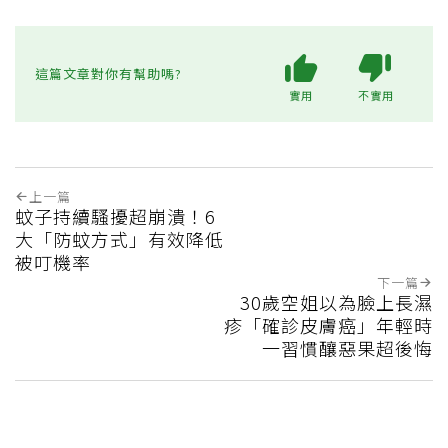
這篇文章對你有幫助嗎?
實用
不實用
上一篇
蚊子持續騷擾超崩潰！6
大「防蚊方式」有效降低
被叮機率
下一篇
30歲空姐以為臉上長濕
疹「確診皮膚癌」年輕時
一習慣釀惡果超後悔