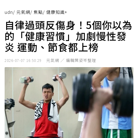
udn
/
元氣網
/
焦點
/
健康知識+
自律過頭反傷身！5個你以為
的「健康習慣」加劇慢性發
炎 運動、節食都上榜
元氣網 ／ 編輯葉姿岑整理
2026-07-07 16:50:29