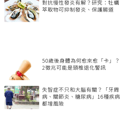
對抗慢性發炎有解？研究：牡蠣
萃取物可抑制發炎、保護腸道
50歲後身體為何愈來愈「卡」？
2徵兆可能是頸椎退化警訊
失智症不只和大腦有關？「牙周
病、關節炎、糖尿病」16種疾病
都增風險