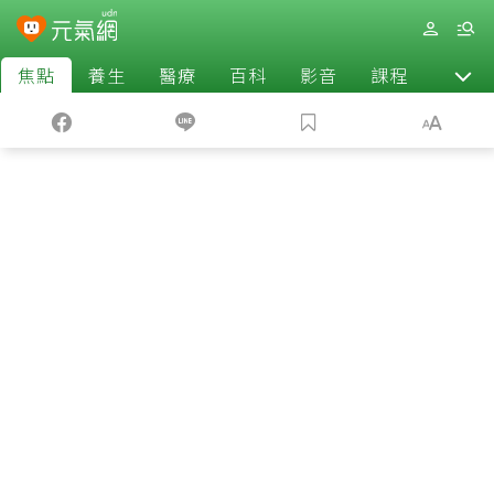
焦點
養生
醫療
百科
影音
課程
退休