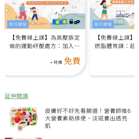
影片課程
影片課程
【免費線上課】為高壓族定
【免費線上課】
做的運動紓壓處方：加入行
燃脂體育課：超
動、增肌、互動元素，0基
氧」高壓族在家
免費
礎也能做！
負擔
特價
延伸閱讀
皮膚好不好先看腸道！營養師推6
大營養素助排便、淡斑養出透亮
肌