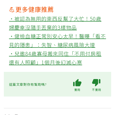
💪更多健康推薦
‧被認為無用的東西反幫了大忙！50歲
婦慶幸沒隨手丟棄的3樣物品
‧健檢血糖正常別安心太早！醫曝「看不
見的隱患」：失智、糖尿病風險大增
‧兒邀84歲寡母搬來同住「不用付房租
還有人照顧」1個月後幻滅心寒
這篇文章對你有幫助嗎?
實用
不實用