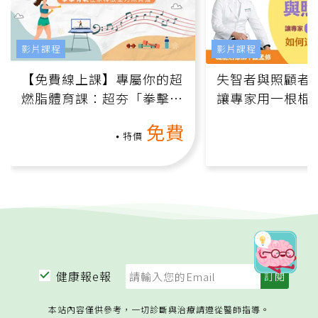
影片課程
影片課程
【免費線上課】專屬你的超
失智者與照顧者
燃脂體育課：超夯「拳擊有
讓專家用一根棍
氧」高壓族在家釋放壓力無
何逆轉退化大腦
免費
負擔
課）
特價
健康報e報
本站內容僅供參考，一切診斷與治療請遵從醫師指導。