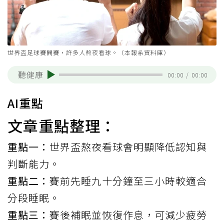
世界盃足球賽開賽，許多人熬夜看球。（本報系資料庫）
聽健康
00:00
/
00:00
AI重點
文章重點整理：
重點一：
世界盃熬夜看球會明顯降低認知與
判斷能力。
重點二：
賽前先睡九十分鐘至三小時較適合
分段睡眠。
重點三：
賽後補眠並恢復作息，可減少疲勞