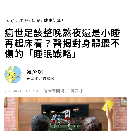
udn
/
元氣網
/
焦點
/
健康知識+
瘋世足該整晚熬夜還是小睡
再起床看？醫揭對身體最不
傷的「睡眠戰略」
韓啻翃
元氣網合作編輯
聯合新聞網 ／ 韓啻翃
2026-06-16 08:12:28