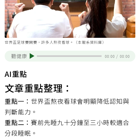
世界盃足球賽開賽，許多人熬夜看球。（本報系資料庫）
聽健康
00:00
/
00:00
AI重點
文章重點整理：
重點一：
世界盃熬夜看球會明顯降低認知與
判斷能力。
重點二：
賽前先睡九十分鐘至三小時較適合
分段睡眠。