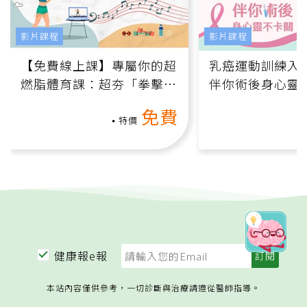
影片課程
影片課程
【免費線上課】專屬你的超
乳癌運動訓練入門
燃脂體育課：超夯「拳擊有
伴你術後身心靈
氧」高壓族在家釋放壓力無
上影音課）
免費
負擔
特價
健康報e報
本站內容僅供參考，一切診斷與治療請遵從醫師指導。