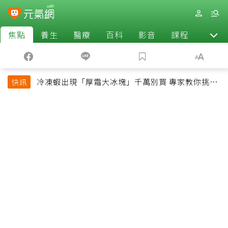
焦點
養生
醫療
百科
影音
課程
退休
冷凍蝦出現「厚霜大冰塊」千萬別買 專家教你挑出
快訊
緊實鮮甜蝦子