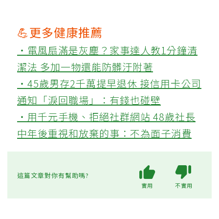
💪更多健康推薦
‧電風扇滿是灰塵？家事達人教1分鐘清
潔法 多加一物還能防髒汙附著
‧45歲男存2千萬提早退休 接信用卡公司
通知「淚回職場」：有錢也碰壁
‧用千元手機、拒絕社群網站 48歲社長
中年後重視和放棄的事：不為面子消費
這篇文章對你有幫助嗎?
實用
不實用