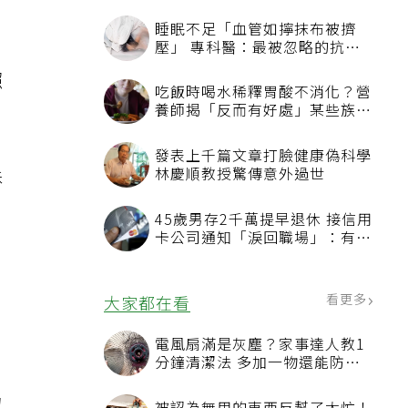
睡眠不足「血管如擰抹布被擠
壓」 專科醫：最被忽略的抗老
方法
照
吃飯時喝水稀釋胃酸不消化？營
養師揭「反而有好處」某些族群
才要禁
發表上千篇文章打臉健康偽科學
殊
林慶順教授驚傳意外過世
45歲男存2千萬提早退休 接信用
卡公司通知「淚回職場」：有錢
也碰壁
看更多
大家都在看
電風扇滿是灰塵？家事達人教1
分鐘清潔法 多加一物還能防髒
汙附著