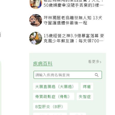
力
被認為無用的東西反幫了大忙！
50歲婦慶幸沒隨手丟棄的3樣物
品
坪林獨居老翁離世無人知 13犬
守屋護遺體伴最後一程
議
15歲經營之神3.9億暴富落幕 麥
克風少年蘇友謙：每天領700元
過日子
看更多
疾病百科
大腸直腸癌（大腸癌）
痔瘡
骨質疏鬆症（骨鬆）
失智症
B型肝炎（B肝）