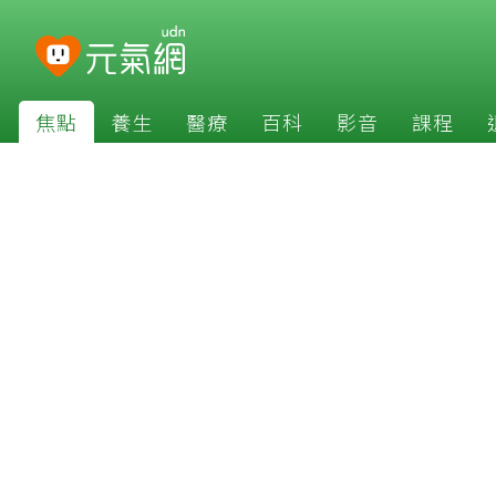
焦點
養生
醫療
百科
影音
課程