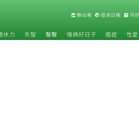
聯合報
經濟日報
河
退休力
失智
醫聲
慢病好日子
癌症
性愛