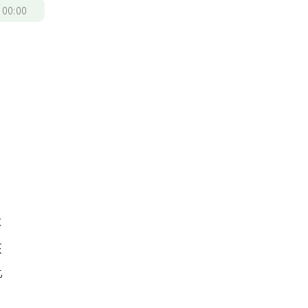
/
00:00
不
該
此