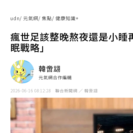
udn
/
元氣網
/
焦點
/
健康知識+
瘋世足該整晚熬夜還是小睡
眠戰略」
韓啻翃
元氣網合作編輯
2026-06-16 08:12:28
聯合新聞網 ／ 韓啻翃