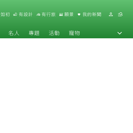
好如初
有設計
有行旅
願景
我的新聞
名人
專題
活動
寵物