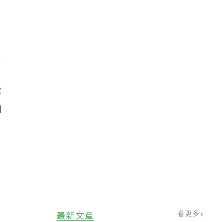
容
加
，
看更多
最新文章