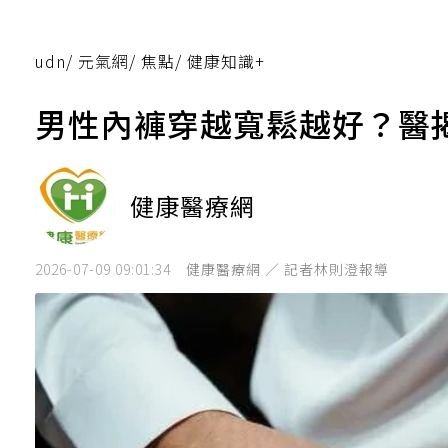
udn
/
元氣網
/
焦點
/
健康知識+
男性內褲穿越寬鬆越好？醫揭
健康醫療網
2026-07-09 09:01:34
健康醫療網 ／ 記者林則澄報導