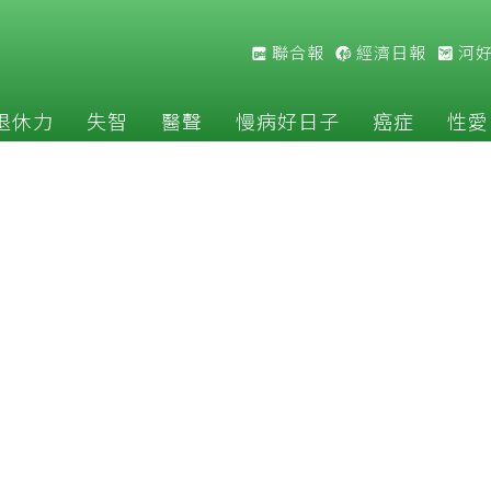
聯合報
經濟日報
河
退休力
失智
醫聲
慢病好日子
癌症
性愛