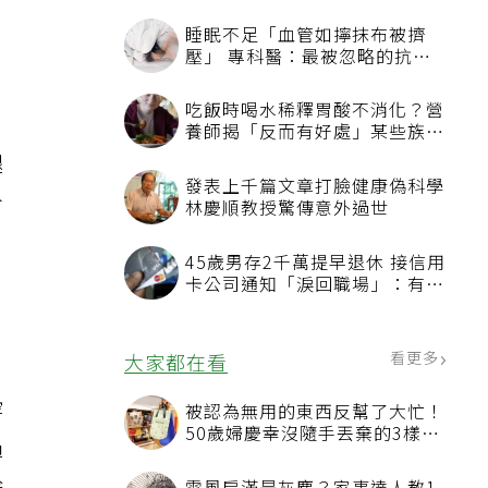
睡眠不足「血管如擰抹布被擠
壓」 專科醫：最被忽略的抗老
方法
吃飯時喝水稀釋胃酸不消化？營
養師揭「反而有好處」某些族群
才要禁
腿
發表上千篇文章打臉健康偽科學
分
林慶順教授驚傳意外過世
45歲男存2千萬提早退休 接信用
卡公司通知「淚回職場」：有錢
也碰壁
看更多
大家都在看
穿
被認為無用的東西反幫了大忙！
50歲婦慶幸沒隨手丟棄的3樣物
過
品