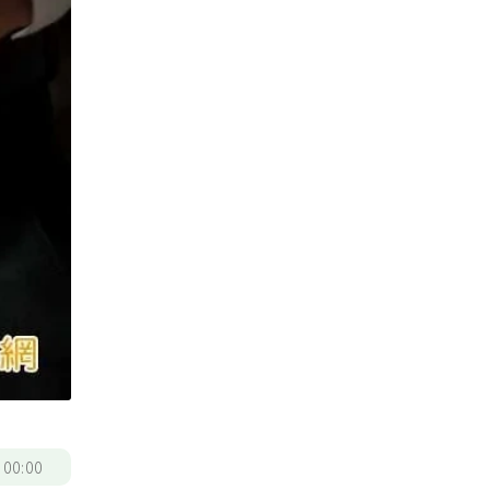
/
00:00