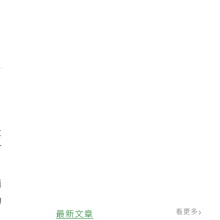
大
可
，
面
的
看更多
最新文章