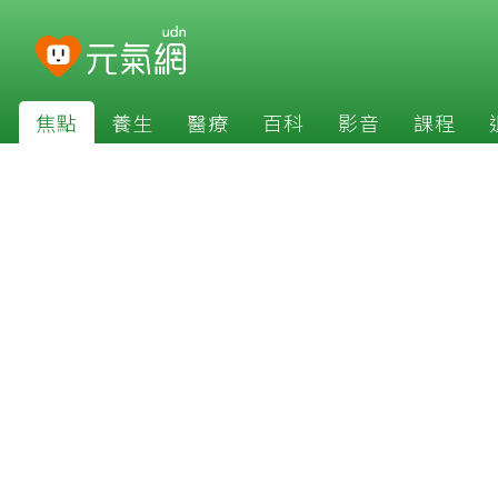
焦點
養生
醫療
百科
影音
課程