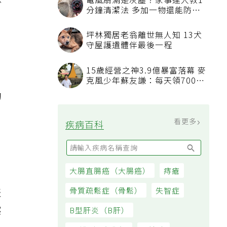
除
電風扇滿是灰塵？家事達人教1
分鐘清潔法 多加一物還能防髒
汙附著
坪林獨居老翁離世無人知 13犬
守屋護遺體伴最後一程
15歲經營之神3.9億暴富落幕 麥
克風少年蘇友謙：每天領700元
過日子
的
看更多
疾病百科
大腸直腸癌（大腸癌）
痔瘡
表
骨質疏鬆症（骨鬆）
失智症
擦
B型肝炎（B肝）