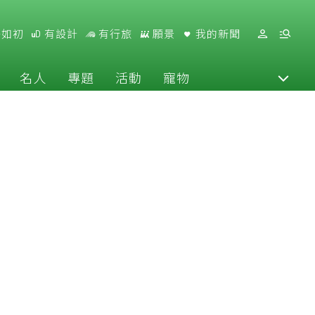
好如初
有設計
有行旅
願景
我的新聞
名人
專題
活動
寵物