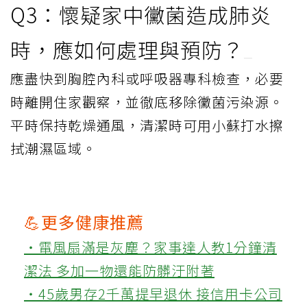
Q3：懷疑家中黴菌造成肺炎
時，應如何處理與預防？
應盡快到胸腔內科或呼吸器專科檢查，必要
時離開住家觀察，並徹底移除黴菌污染源。
平時保持乾燥通風，清潔時可用小蘇打水擦
拭潮濕區域。
💪更多健康推薦
‧電風扇滿是灰塵？家事達人教1分鐘清
潔法 多加一物還能防髒汙附著
‧45歲男存2千萬提早退休 接信用卡公司