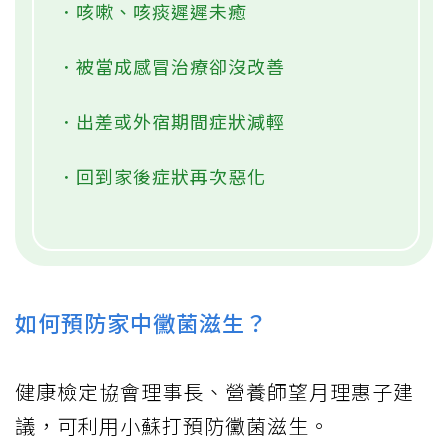
．咳嗽、咳痰遲遲未癒
．被當成感冒治療卻沒改善
．出差或外宿期間症狀減輕
．回到家後症狀再次惡化
如何預防家中黴菌滋生？
健康檢定協會理事長、營養師望月理惠子建
議，可利用小蘇打預防黴菌滋生。