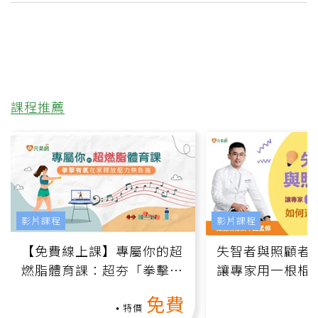
課程推薦
影片課程
影片課程
【免費線上課】專屬你的超
失智者與照顧者
燃脂體育課：超夯「拳擊有
讓專家用一根棍
氧」高壓族在家釋放壓力無
何逆轉退化大腦
免費
負擔
課）
特價