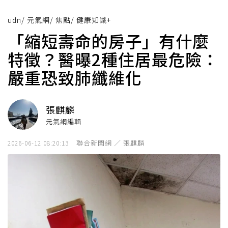
udn
/
元氣網
/
焦點
/
健康知識+
「縮短壽命的房子」有什麼
特徵？醫曝2種住居最危險：
嚴重恐致肺纖維化
張麒麟
元氣網編輯
聯合新聞網 ／ 張麒麟
2026-06-12 08:20:13