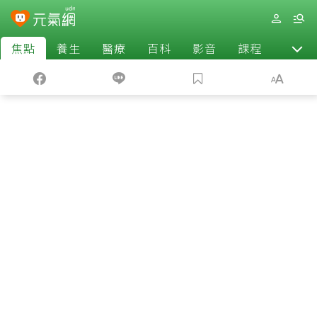
焦點
養生
醫療
百科
影音
課程
退休