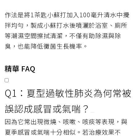
作法是將1茶匙小蘇打加入100毫升清水中攪
拌均勻，製成小蘇打水後噴灑於浴室、廁所
等潮濕空間擦拭清潔，不僅有助除濕與除
臭，也能降低黴菌生長機率。
精華 FAQ
Q1：夏型過敏性肺炎為何常被
誤認成感冒或氣喘？
因為它常出現微燒、咳嗽、咳痰等表現，與
夏季感冒或氣喘十分相似。若治療效果不