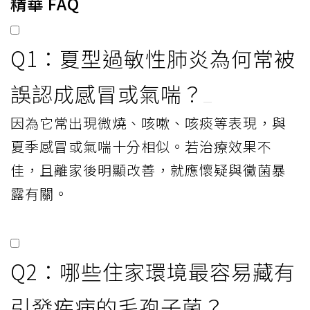
精華 FAQ
Q1：夏型過敏性肺炎為何常被
誤認成感冒或氣喘？
因為它常出現微燒、咳嗽、咳痰等表現，與
夏季感冒或氣喘十分相似。若治療效果不
佳，且離家後明顯改善，就應懷疑與黴菌暴
露有關。
Q2：哪些住家環境最容易藏有
引發疾病的毛孢子菌？