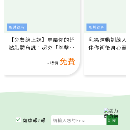
影片課程
影片課程
【免費線上課】專屬你的超
乳癌運動訓練入門
燃脂體育課：超夯「拳擊有
伴你術後身心靈
氧」高壓族在家釋放壓力無
上影音課）
免費
負擔
特價
健康報e報