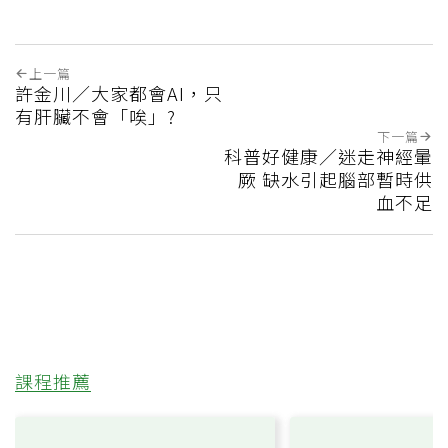
上一篇
許金川／大家都會AI，只
有肝臟不會「唉」?
下一篇
科普好健康／迷走神經暈
厥 缺水引起腦部暫時供
血不足
課程推薦