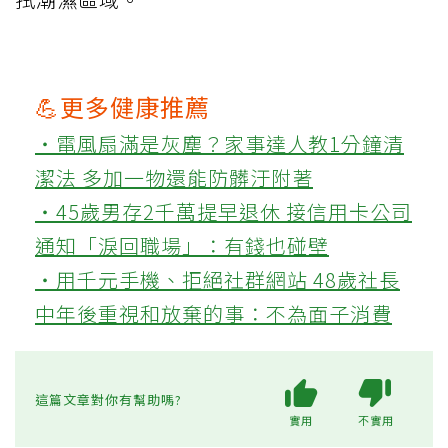
💪更多健康推薦
‧電風扇滿是灰塵？家事達人教1分鐘清
潔法 多加一物還能防髒汙附著
‧45歲男存2千萬提早退休 接信用卡公司
通知「淚回職場」：有錢也碰壁
‧用千元手機、拒絕社群網站 48歲社長
中年後重視和放棄的事：不為面子消費
這篇文章對你有幫助嗎?
實用
不實用