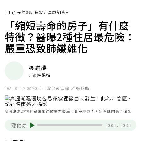
udn
/
元氣網
/
焦點
/
健康知識+
「縮短壽命的房子」有什麼
特徵？醫曝2種住居最危險：
嚴重恐致肺纖維化
張麒麟
元氣網編輯
聯合新聞網 ／ 張麒麟
2026-06-12 08:20:13
高溫潮濕環境容易讓家裡黴菌大發生，此為示意圖。記者陳雨鑫／攝影
聽健康
00:00
/
00:00