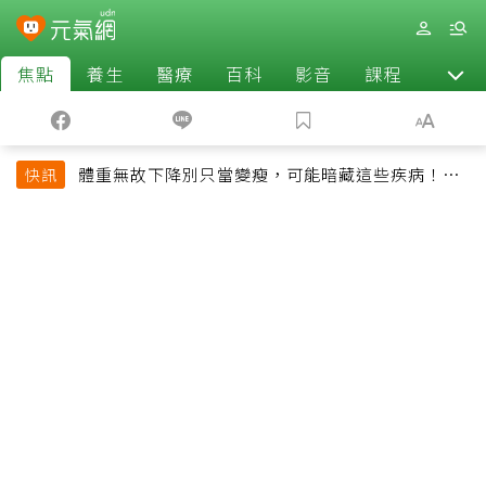
焦點
養生
醫療
百科
影音
課程
退休
體重無故下降別只當變瘦，可能暗藏這些疾病！醫
快訊
師告訴你什麼時候該就醫？