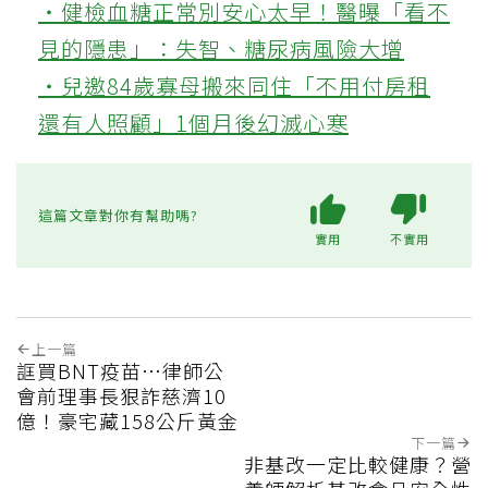
‧健檢血糖正常別安心太早！醫曝「看不
見的隱患」：失智、糖尿病風險大增
‧兒邀84歲寡母搬來同住「不用付房租
還有人照顧」1個月後幻滅心寒
這篇文章對你有幫助嗎?
實用
不實用
上一篇
誆買BNT疫苗…律師公
會前理事長狠詐慈濟10
億！豪宅藏158公斤黃金
下一篇
非基改一定比較健康？營