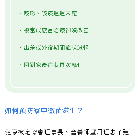
．咳嗽、咳痰遲遲未癒
．被當成感冒治療卻沒改善
．出差或外宿期間症狀減輕
．回到家後症狀再次惡化
如何預防家中黴菌滋生？
健康檢定協會理事長、營養師望月理惠子建