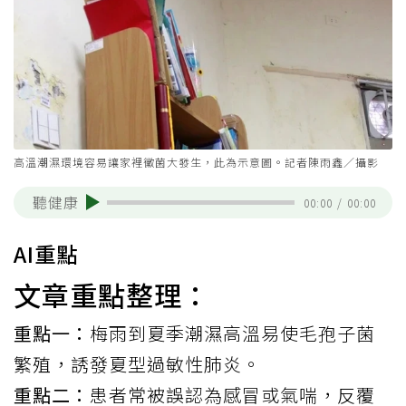
高溫潮濕環境容易讓家裡黴菌大發生，此為示意圖。記者陳雨鑫／攝影
聽健康
00:00
/
00:00
AI重點
文章重點整理：
重點一：
梅雨到夏季潮濕高溫易使毛孢子菌
繁殖，誘發夏型過敏性肺炎。
重點二：
患者常被誤認為感冒或氣喘，反覆