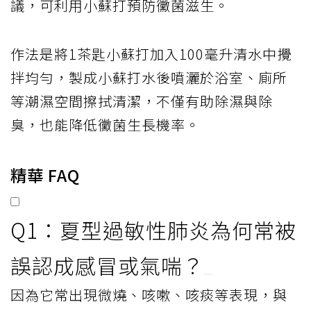
議，可利用小蘇打預防黴菌滋生。
作法是將1茶匙小蘇打加入100毫升清水中攪
拌均勻，製成小蘇打水後噴灑於浴室、廁所
等潮濕空間擦拭清潔，不僅有助除濕與除
臭，也能降低黴菌生長機率。
精華 FAQ
Q1：夏型過敏性肺炎為何常被
誤認成感冒或氣喘？
因為它常出現微燒、咳嗽、咳痰等表現，與