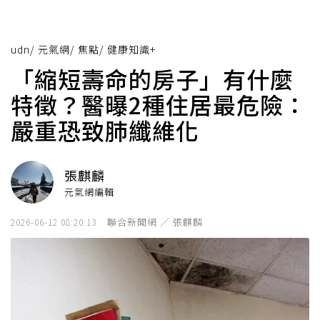
udn
/
元氣網
/
焦點
/
健康知識+
「縮短壽命的房子」有什麼
特徵？醫曝2種住居最危險：
嚴重恐致肺纖維化
張麒麟
元氣網編輯
聯合新聞網 ／ 張麒麟
2026-06-12 08:20:13