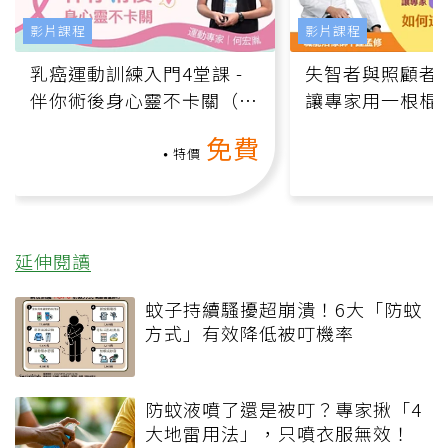
影片課程
影片課程
乳癌運動訓練入門4堂課 -
失智者與照顧者
伴你術後身心靈不卡關（線
讓專家用一根棍
上影音課）
何逆轉退化大腦
免費
課）
特價
延伸閱讀
蚊子持續騷擾超崩潰！6大「防蚊
方式」有效降低被叮機率
防蚊液噴了還是被叮？專家揪「4
大地雷用法」，只噴衣服無效！