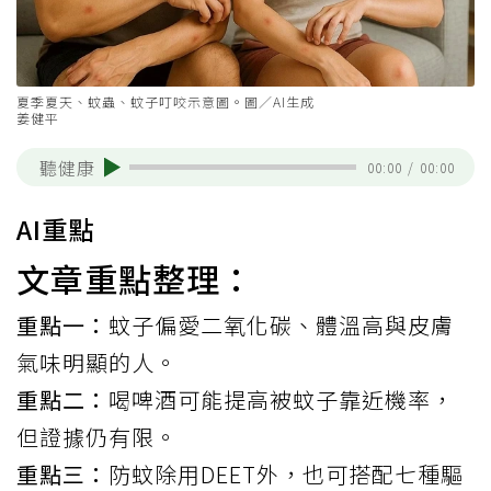
夏季夏天、蚊蟲、蚊子叮咬示意圖。圖／AI生成
姜健平
聽健康
00:00
/
00:00
AI重點
文章重點整理：
重點一：
蚊子偏愛二氧化碳、體溫高與皮膚
氣味明顯的人。
重點二：
喝啤酒可能提高被蚊子靠近機率，
但證據仍有限。
重點三：
防蚊除用DEET外，也可搭配七種驅