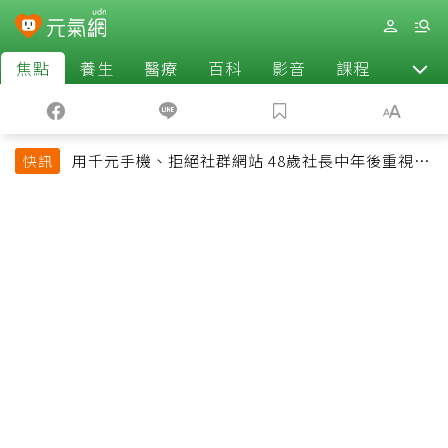
焦點
養生
醫療
百科
影音
課程
退休
用千元手機、拒絕社群網站 48歲社長中年後重視和
快訊
放棄的事：不為面子消費