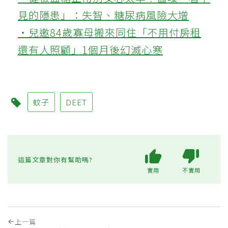
見的隱患」：失智、糖尿病風險大增
‧兒邀84歲寡母搬來同住「不用付房租
還有人照顧」1個月後幻滅心寒
蚊子
DEET
這篇文章對你有幫助嗎?
實用
不實用
上一篇