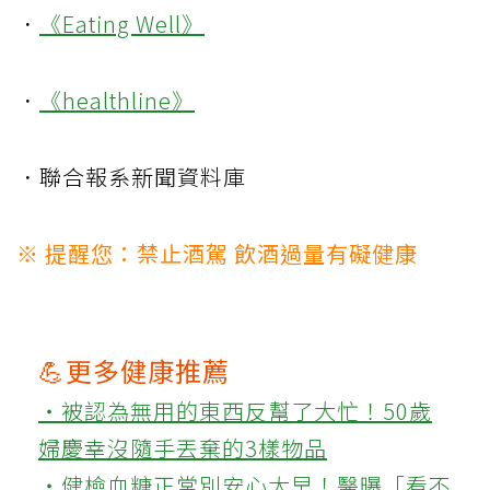
．
《Eating Well》
．
《healthline》
．聯合報系新聞資料庫
※ 提醒您：禁止酒駕 飲酒過量有礙健康
💪更多健康推薦
‧被認為無用的東西反幫了大忙！50歲
婦慶幸沒隨手丟棄的3樣物品
‧健檢血糖正常別安心太早！醫曝「看不