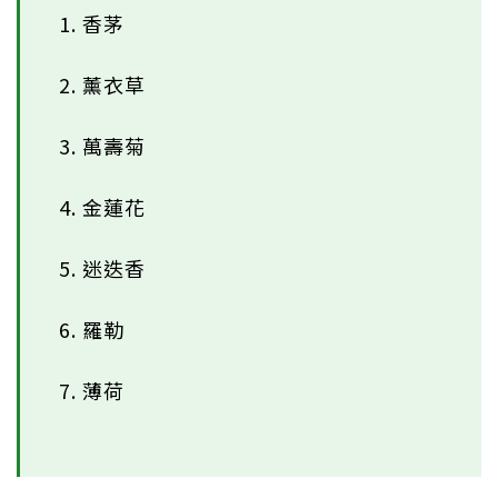
1. 香茅
2. 薰衣草
3. 萬壽菊
4. 金蓮花
5. 迷迭香
6. 羅勒
7. 薄荷