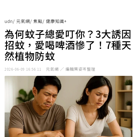
udn
/
元氣網
/
焦點
/
健康知識+
為何蚊子總愛叮你？3大誘因
招蚊，愛喝啤酒慘了！7種天
然植物防蚊
元氣網 ／ 編輯葉姿岑整理
2026-06-09 16:56:11