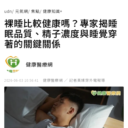
udn
/
元氣網
/
焦點
/
健康知識+
裸睡比較健康嗎？專家揭睡
眠品質、精子濃度與睡覺穿
著的關鍵關係
健康醫療網
健康醫療網 ／ 記者黃嫊雰外電報導
2026-06-03 10:56:41