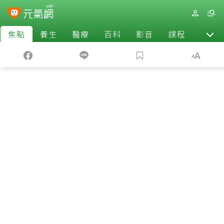
焦點
養生
醫療
百科
影音
課程
退休