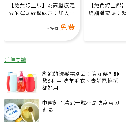
【免費線上課】為高壓族定
【免費線上課】
做的運動紓壓處方：加入行
燃脂體育課：超
動、增肌、互動元素，0基
氧」高壓族在家
免費
礎也能做！
負擔
特價
延伸閱讀
剩餘的洗髮精別丟！資深髮型師
教3利用 洗羊毛衣、去靜電擦拭
都好用
中醫師：清冠一號不是防疫茶 別
亂喝