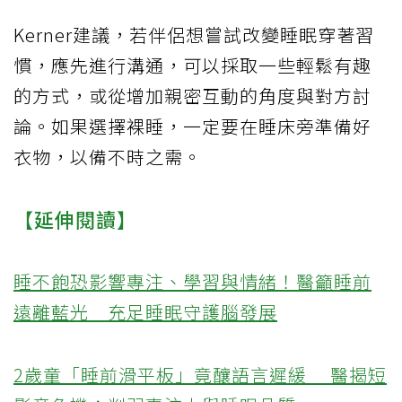
Kerner建議，若伴侶想嘗試改變睡眠穿著習
慣，應先進行溝通，可以採取一些輕鬆有趣
的方式，或從增加親密互動的角度與對方討
論。如果選擇裸睡，一定要在睡床旁準備好
衣物，以備不時之需。
【延伸閱讀】
睡不飽恐影響專注、學習與情緒！醫籲睡前
遠離藍光 充足睡眠守護腦發展
2歲童「睡前滑平板」竟釀語言遲緩 醫揭短