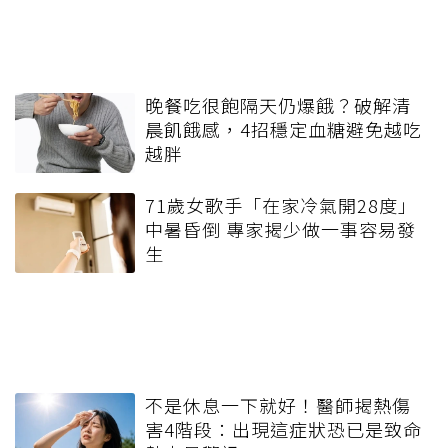
晚餐吃很飽隔天仍爆餓？破解清
晨飢餓感，4招穩定血糖避免越吃
越胖
71歲女歌手「在家冷氣開28度」
中暑昏倒 專家揭少做一事容易發
生
不是休息一下就好！醫師揭熱傷
害4階段：出現這症狀恐已是致命