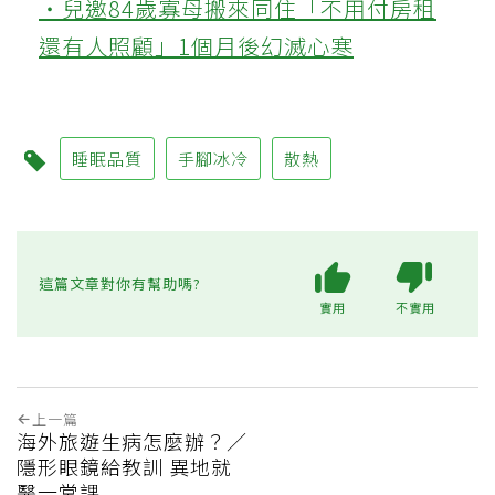
‧兒邀84歲寡母搬來同住「不用付房租
還有人照顧」1個月後幻滅心寒
睡眠品質
手腳冰冷
散熱
這篇文章對你有幫助嗎?
實用
不實用
上一篇
海外旅遊生病怎麼辦？／
隱形眼鏡給教訓 異地就
醫一堂課