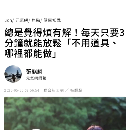
udn
/
元氣網
/
焦點
/
健康知識+
總是覺得煩有解！每天只要3
分鐘就能放鬆「不用道具、
哪裡都能做」
張麒麟
元氣網編輯
聯合新聞網 ／ 張麒麟
2026-05-30 09:56:54