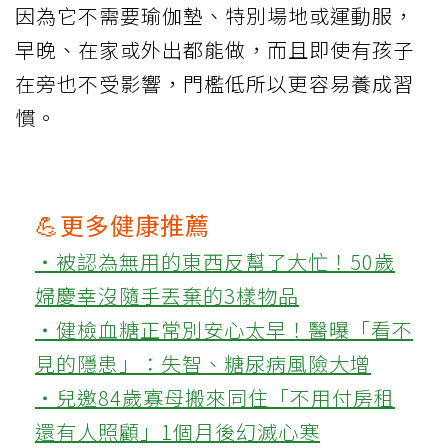
因為它不需要瑜伽墊、特別場地或運動服，
早晚、在家或外出都能做，而且即使有孩子
在旁也不受影響，門檻低所以更容易養成習
慣。
💪更多健康推薦
‧被認為無用的東西反幫了大忙！50歲
婦慶幸沒隨手丟棄的3樣物品
‧健檢血糖正常別安心太早！醫曝「看不
見的隱患」：失智、糖尿病風險大增
‧兒邀84歲寡母搬來同住「不用付房租
還有人照顧」1個月後幻滅心寒