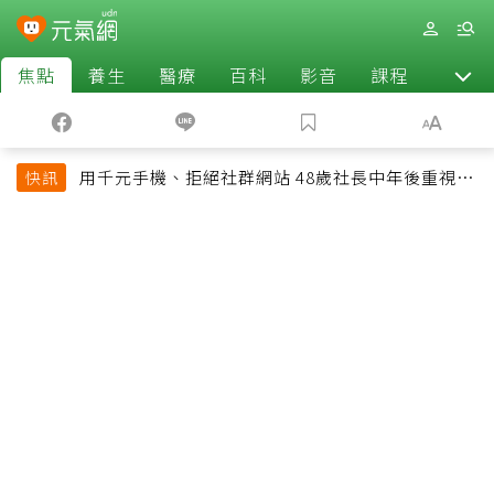
焦點
養生
醫療
百科
影音
課程
退休
用千元手機、拒絕社群網站 48歲社長中年後重視和
快訊
放棄的事：不為面子消費