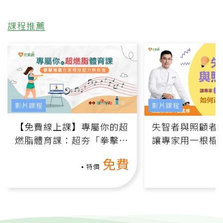
課程推薦
影片課程
影片課程
【免費線上課】專屬你的超
失智者與照顧者
燃脂體育課：超夯「拳擊有
讓專家用一根棍
氧」高壓族在家釋放壓力無
何逆轉退化大腦
免費
負擔
課）
特價