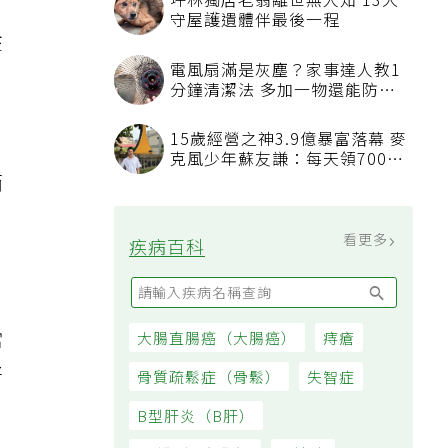
坪林獨居老翁離世無人知 13犬
守屋護遺體伴最後一程
在
電風扇滿是灰塵？家事達人教1
分鐘清潔法 多加一物還能防髒
汙附著
15歲經營之神3.9億暴富落幕 麥
克風少年蘇友謙：每天領700元
過日子
而
看更多
疾病百科
當
大腸直腸癌（大腸癌）
痔瘡
好
骨質疏鬆症（骨鬆）
失智症
B型肝炎（B肝）