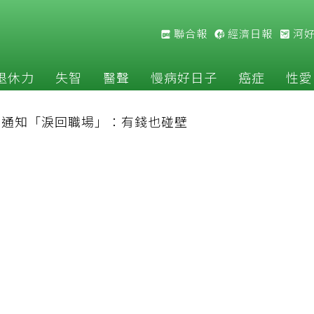
聯合報
經濟日報
河
退休力
失智
醫聲
慢病好日子
癌症
性愛
公司通知「淚回職場」：有錢也碰壁