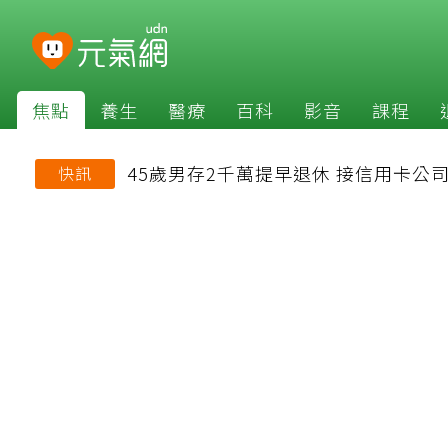
焦點
養生
醫療
百科
影音
課程
45歲男存2千萬提早退休 接信用卡
快訊