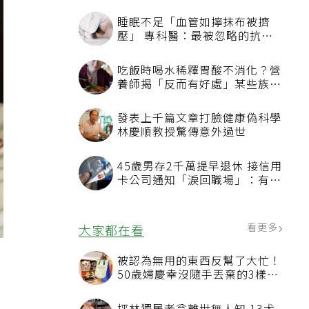
睡眠不足「血管如擰抹布被擠
壓」 專科醫：最被忽略的抗老
方法
吃飯時喝水稀釋胃酸不消化？營
養師揭「反而有好處」某些族群
才要禁
發表上千篇文章打臉健康偽科學
林慶順教授驚傳意外過世
45歲男存2千萬提早退休 接信用
卡公司通知「淚回職場」：有錢
也碰壁
看更多
大家都在看
被認為無用的東西反幫了大忙！
50歲婦慶幸沒隨手丟棄的3樣物
品