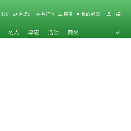
好如初
有設計
有行旅
願景
我的新聞
名人
專題
活動
寵物