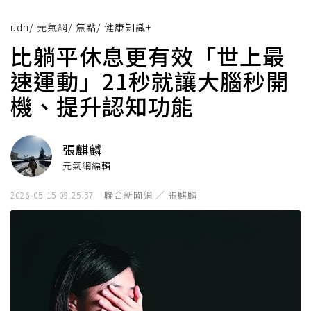
udn
/
元氣網
/
焦點
/
健康知識+
比躺平休息更有效「世上最
速運動」21秒就讓大腦秒開
機、提升認知功能
張麒麟
元氣網編輯
聯合新聞網 ／ 張麒麟
2026-05-15 09:25:37