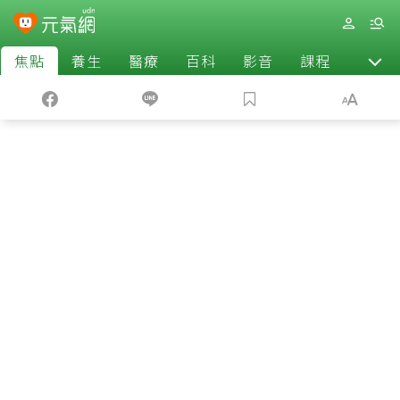
焦點
養生
醫療
百科
影音
課程
退休