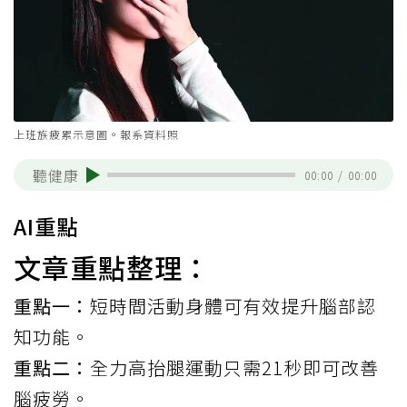
上班族疲累示意圖。報系資料照
聽健康
00:00
/
00:00
AI重點
文章重點整理：
重點一：
短時間活動身體可有效提升腦部認
知功能。
重點二：
全力高抬腿運動只需21秒即可改善
腦疲勞。