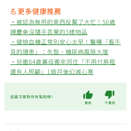
💪更多健康推薦
‧被認為無用的東西反幫了大忙！50歲
婦慶幸沒隨手丟棄的3樣物品
‧健檢血糖正常別安心太早！醫曝「看不
見的隱患」：失智、糖尿病風險大增
‧兒邀84歲寡母搬來同住「不用付房租
還有人照顧」1個月後幻滅心寒
這篇文章對你有幫助嗎?
實用
不實用