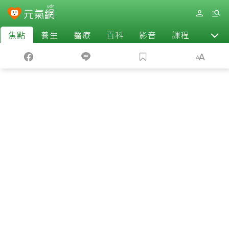
焦點
養生
醫療
百科
影音
課程
退休