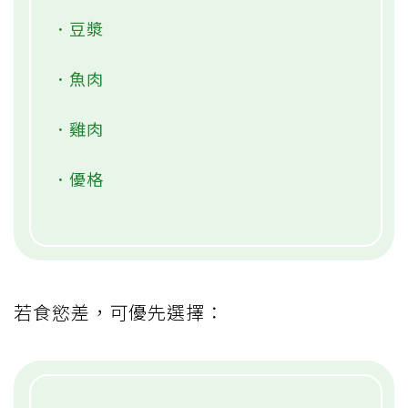
．豆漿
．魚肉
．雞肉
．優格
若食慾差，可優先選擇：