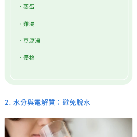
．蒸蛋
．雞湯
．豆腐湯
．優格
2. 水分與電解質：避免脫水