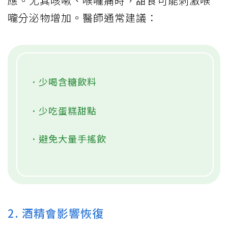
應。尤其咳嗽、喉嚨痛時，甜食可能刺激喉
嚨分泌物增加。醫師通常建議：
．少喝含糖飲料
．少吃蛋糕甜點
．避免大量手搖飲
2. 酒精會影響恢復