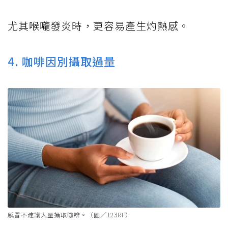
尤其喉嚨發炎時，更容易產生灼熱感。
4. 咖啡因別攝取過量
感冒不建議大量攝取咖啡。（圖／123RF）