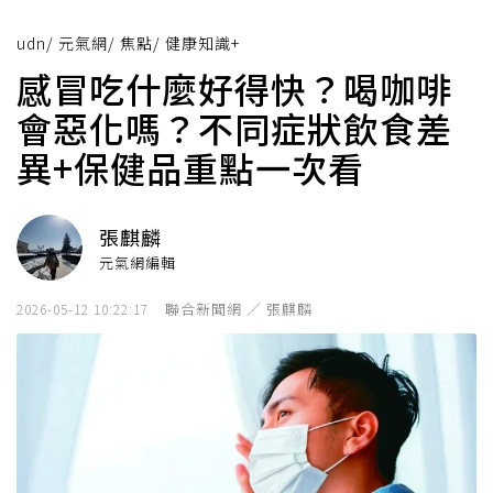
udn
/
元氣網
/
焦點
/
健康知識+
感冒吃什麼好得快？喝咖啡
會惡化嗎？不同症狀飲食差
異+保健品重點一次看
張麒麟
元氣網編輯
聯合新聞網 ／ 張麒麟
2026-05-12 10:22:17