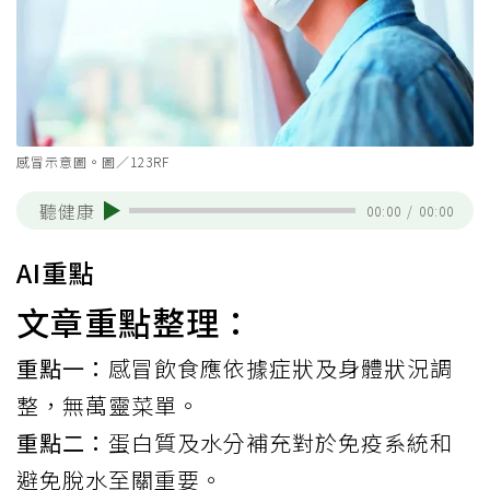
感冒示意圖。圖／123RF
聽健康
00:00
/
00:00
AI重點
文章重點整理：
重點一：
感冒飲食應依據症狀及身體狀況調
整，無萬靈菜單。
重點二：
蛋白質及水分補充對於免疫系統和
避免脫水至關重要。