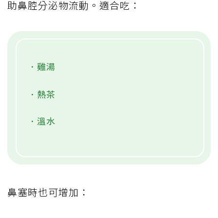
助鼻腔分泌物流動。適合吃：
．雞湯
．熱茶
．溫水
鼻塞時也可增加：