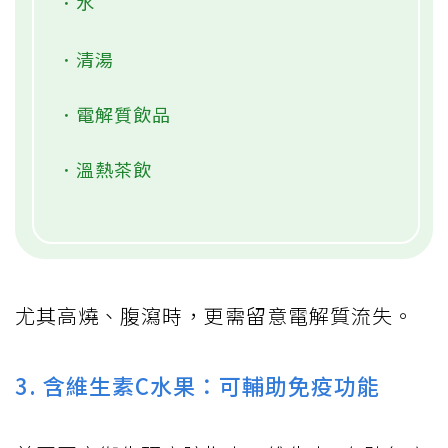
．水
．清湯
．電解質飲品
．溫熱茶飲
尤其高燒、腹瀉時，更需留意電解質流失。
3. 含維生素C水果：可輔助免疫功能