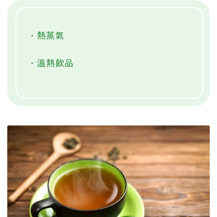
．熱蒸氣
．溫熱飲品