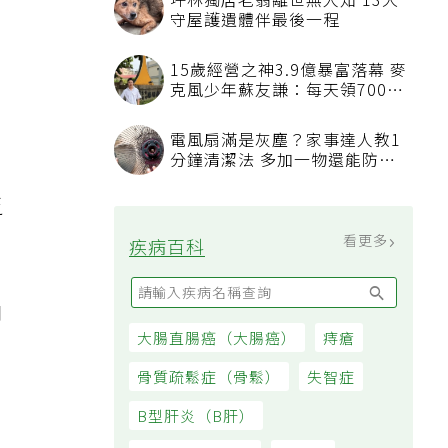
坪林獨居老翁離世無人知 13犬
守屋護遺體伴最後一程
15歲經營之神3.9億暴富落幕 麥
克風少年蘇友謙：每天領700元
過日子
電風扇滿是灰塵？家事達人教1
分鐘清潔法 多加一物還能防髒
汙附著
乏
看更多
疾病百科
口
大腸直腸癌（大腸癌）
痔瘡
充
骨質疏鬆症（骨鬆）
失智症
B型肝炎（B肝）