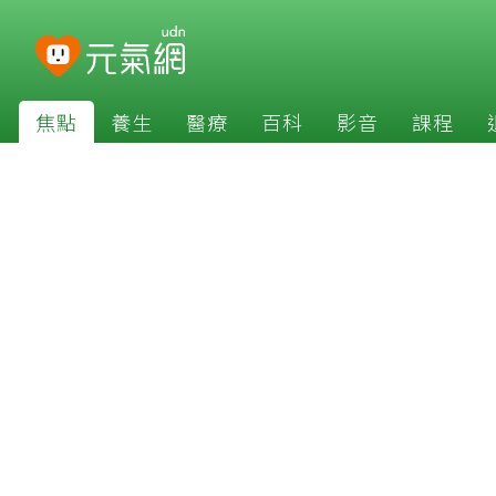
焦點
養生
醫療
百科
影音
課程