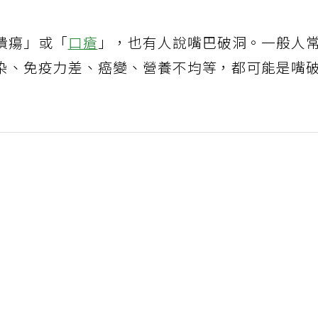
潰瘍」或「
口瘡
」，也有人說嘴巴破洞。一般人
染、免疫力差、癌變、營養不均等，都可能是嘴