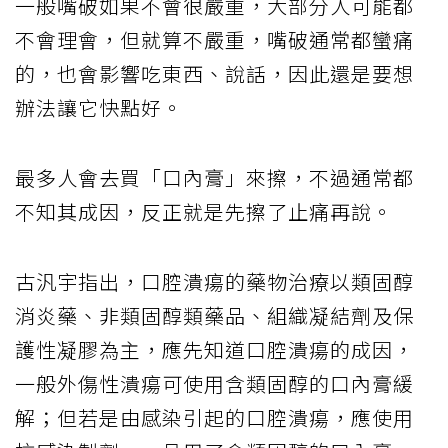
一般嘴破如果不會很嚴重，大部分人可能都
不會理會，但就算不嚴重，嘴破通常都蠻痛
的，也會影響吃東西、說話，因此還是要想
辦法讓它快點好。
最多人會去買「口內膏」來擦，不過通常都
不知其成因，反正就是先擦了止痛再說。
古汎宇指出，口腔潰瘍的藥物治療以類固醇
消炎藥、非類固醇類藥品、組織凝結劑及保
護性凝膠為主，應先知道口腔潰瘍的成因，
一般外傷性潰瘍可使用含類固醇的口內膏緩
解；但若是由感染引起的口腔潰瘍，應使用