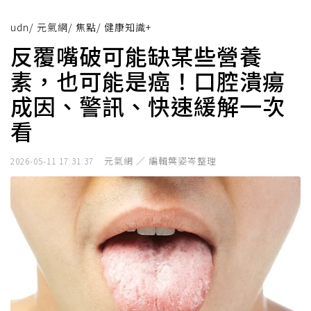
udn
/
元氣網
/
焦點
/
健康知識+
反覆嘴破可能缺某些營養
素，也可能是癌！口腔潰瘍
成因、警訊、快速緩解一次
看
元氣網 ／ 編輯葉姿岑整理
2026-05-11 17:31:37