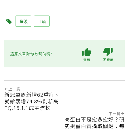
嘴破
口瘡
這篇文章對你有幫助嗎?
實用
不實用
上一篇
新冠單周新增62重症、
就診暴增74.8%創新高
PQ.16.1.1成主流株
下一篇
高蛋白不是愈多愈好？研
究揭蛋白質攝取關鍵：每