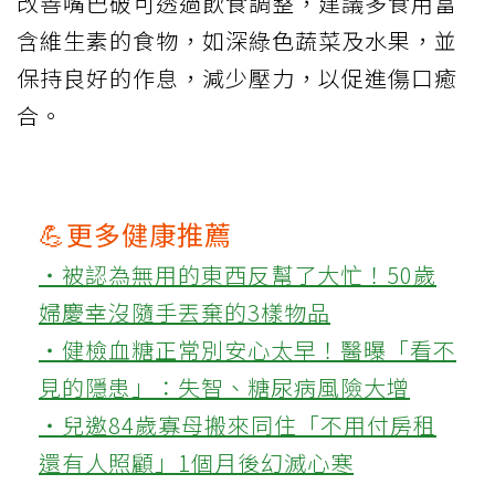
改善嘴巴破可透過飲食調整，建議多食用富
含維生素的食物，如深綠色蔬菜及水果，並
保持良好的作息，減少壓力，以促進傷口癒
合。
💪更多健康推薦
‧被認為無用的東西反幫了大忙！50歲
婦慶幸沒隨手丟棄的3樣物品
‧健檢血糖正常別安心太早！醫曝「看不
見的隱患」：失智、糖尿病風險大增
‧兒邀84歲寡母搬來同住「不用付房租
還有人照顧」1個月後幻滅心寒