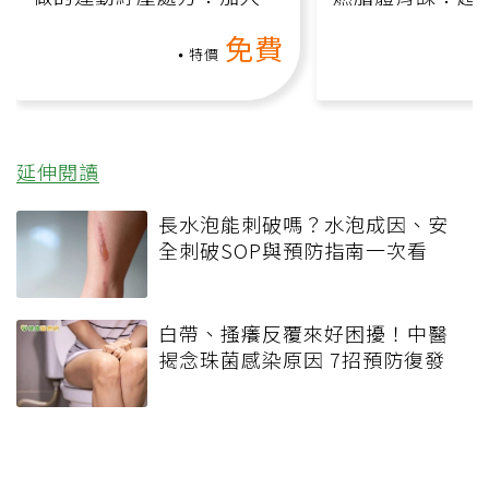
動、增肌、互動元素，0基
氧」高壓族在家
免費
礎也能做！
負擔
特價
延伸閱讀
長水泡能刺破嗎？水泡成因、安
全刺破SOP與預防指南一次看
白帶、搔癢反覆來好困擾！中醫
揭念珠菌感染原因 7招預防復發