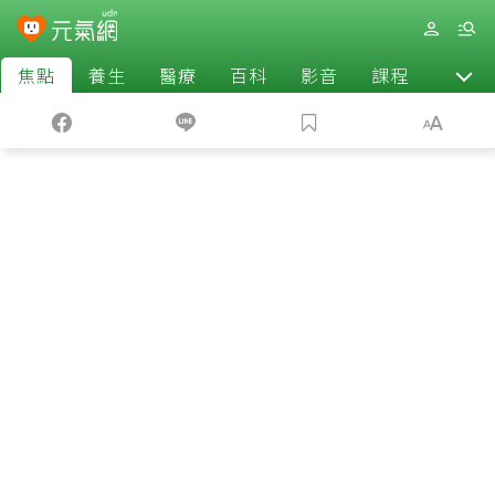
焦點
養生
醫療
百科
影音
課程
退休