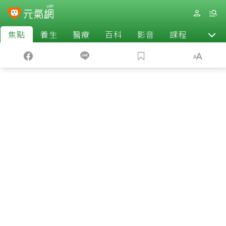
焦點
養生
醫療
百科
影音
課程
退休