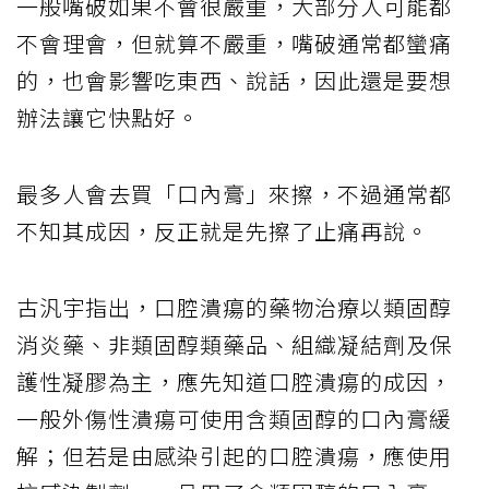
一般嘴破如果不會很嚴重，大部分人可能都
不會理會，但就算不嚴重，嘴破通常都蠻痛
的，也會影響吃東西、說話，因此還是要想
辦法讓它快點好。
最多人會去買「口內膏」來擦，不過通常都
不知其成因，反正就是先擦了止痛再說。
古汎宇指出，口腔潰瘍的藥物治療以類固醇
消炎藥、非類固醇類藥品、組織凝結劑及保
護性凝膠為主，應先知道口腔潰瘍的成因，
一般外傷性潰瘍可使用含類固醇的口內膏緩
解；但若是由感染引起的口腔潰瘍，應使用