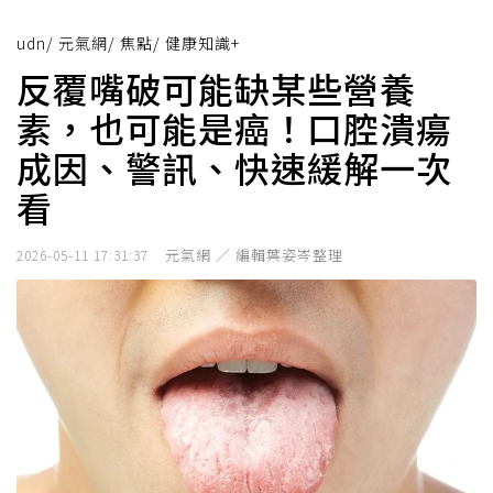
udn
/
元氣網
/
焦點
/
健康知識+
反覆嘴破可能缺某些營養
素，也可能是癌！口腔潰瘍
成因、警訊、快速緩解一次
看
元氣網 ／ 編輯葉姿岑整理
2026-05-11 17:31:37