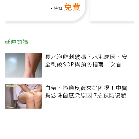
動、增肌、互動元素，0基
氧」高壓族在家
免費
礎也能做！
負擔
特價
延伸閱讀
長水泡能刺破嗎？水泡成因、安
全刺破SOP與預防指南一次看
白帶、搔癢反覆來好困擾！中醫
揭念珠菌感染原因 7招預防復發