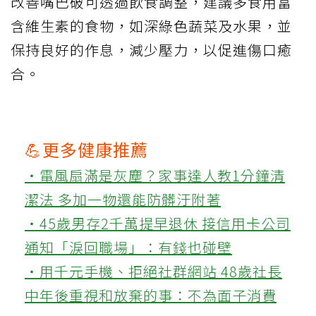
改善嘴巴破可透過飲食調整，建議多食用富
含維生素的食物，如深綠色蔬菜及水果，並
保持良好的作息，減少壓力，以促進傷口癒
合。
💪更多健康推薦
‧電風扇滿是灰塵？家事達人教1分鐘清
潔法 多加一物還能防髒汙附著
‧45歲男存2千萬提早退休 接信用卡公司
通知「淚回職場」：有錢也碰壁
‧用千元手機、拒絕社群網站 48歲社長
中年後重視和放棄的事：不為面子消費