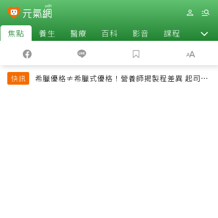
焦點
養生
醫療
百科
影音
課程
退休
希臘優格≠希臘式優格！營養師揭製程差異 起司片
快訊
也不一定是天然起司