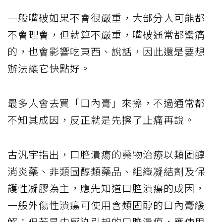
一般嘴破如果不會很嚴重，大部分人可能都
不會理會，但就算不嚴重，嘴破通常都蠻痛
的，也會影響吃東西、說話，因此還是要想
辦法讓它快點好。
最多人會去買「口內膏」來擦，不過通常都
不知其成因，反正就是先擦了止痛再說。
古汎宇指出，口腔潰瘍的藥物治療以類固醇
消炎藥、非類固醇類藥品、組織凝結劑及保
護性凝膠為主，應先知道口腔潰瘍的成因，
一般外傷性潰瘍可使用含類固醇的口內膏緩
解；但若是由感染引起的口腔潰瘍，應使用