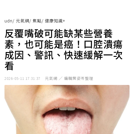
udn
/
元氣網
/
焦點
/
健康知識+
反覆嘴破可能缺某些營養
素，也可能是癌！口腔潰瘍
成因、警訊、快速緩解一次
看
元氣網 ／ 編輯葉姿岑整理
2026-05-11 17:31:37