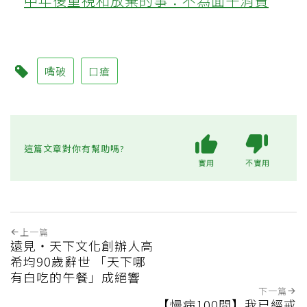
中年後重視和放棄的事：不為面子消費
嘴破
口瘡
這篇文章對你有幫助嗎?
實用
不實用
上一篇
遠見‧天下文化創辦人高
希均90歲辭世 「天下哪
有白吃的午餐」成絕響
下一篇
【慢病100問】我已經戒