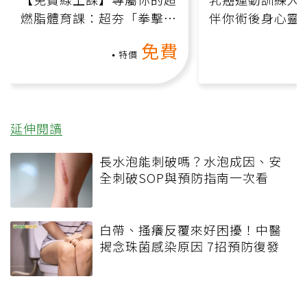
燃脂體育課：超夯「拳擊有
伴你術後身心靈
氧」高壓族在家釋放壓力無
上影音課）
免費
負擔
特價
延伸閱讀
長水泡能刺破嗎？水泡成因、安
全刺破SOP與預防指南一次看
白帶、搔癢反覆來好困擾！中醫
揭念珠菌感染原因 7招預防復發