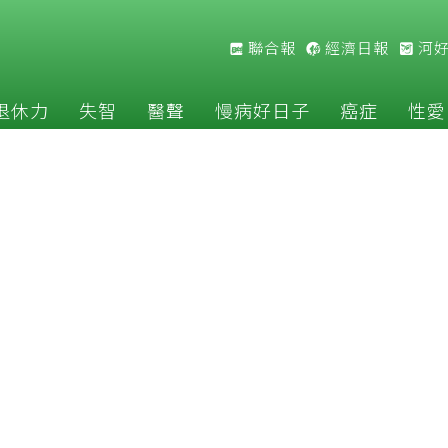
聯合報
經濟日報
河
退休力
失智
醫聲
慢病好日子
癌症
性愛