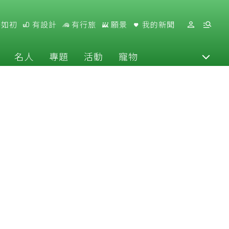
好如初
有設計
有行旅
願景
我的新聞
名人
專題
活動
寵物