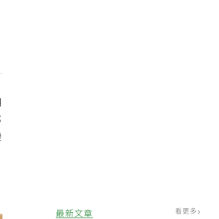
期
部
變
看更多
最新文章