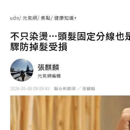
udn
/
元氣網
/
焦點
/
健康知識+
不只染燙…頭髮固定分線也是
驟防掉髮受損
張麒麟
元氣網編輯
2026-05-08 09:09:43
聯合新聞網 ／ 張麒麟