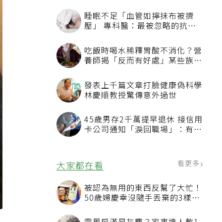
睡眠不足「血管如擰抹布被擠
壓」 專科醫：最被忽略的抗老
方法
吃飯時喝水稀釋胃酸不消化？營
養師揭「反而有好處」某些族群
才要禁
發表上千篇文章打臉健康偽科學
林慶順教授驚傳意外過世
45歲男存2千萬提早退休 接信用
卡公司通知「淚回職場」：有錢
也碰壁
看更多
大家都在看
被認為無用的東西反幫了大忙！
50歲婦慶幸沒隨手丟棄的3樣物
品