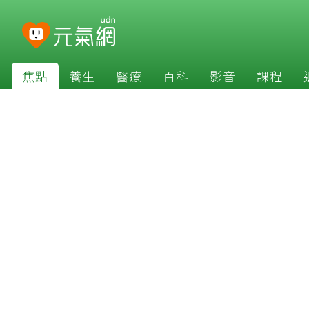
焦點
養生
醫療
百科
影音
課程