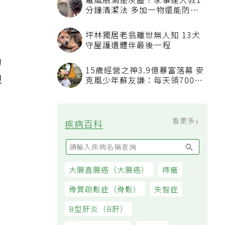
電風扇滿是灰塵？家事達人教1
分鐘清潔法 多加一物還能防髒
汙附著
坪林獨居老翁離世無人知 13犬
守屋護遺體伴最後一程
的
15歲經營之神3.9億暴富落幕 麥
把
克風少年蘇友謙：每天領700元
過日子
看更多
疾病百科
大腸直腸癌（大腸癌）
痔瘡
骨質疏鬆症（骨鬆）
失智症
B型肝炎（B肝）