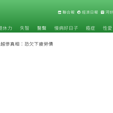
聯合報
經濟日報
河
退休力
失智
醫聲
慢病好日子
癌症
性愛
補越慘真相：恐欠下疲勞債