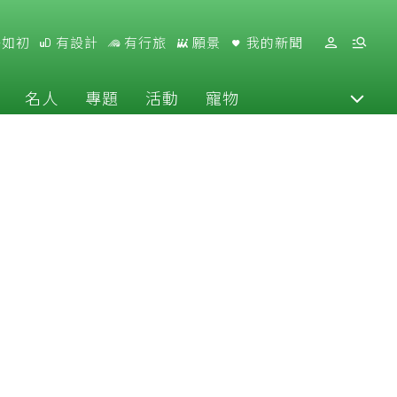
好如初
有設計
有行旅
願景
我的新聞
名人
專題
活動
寵物