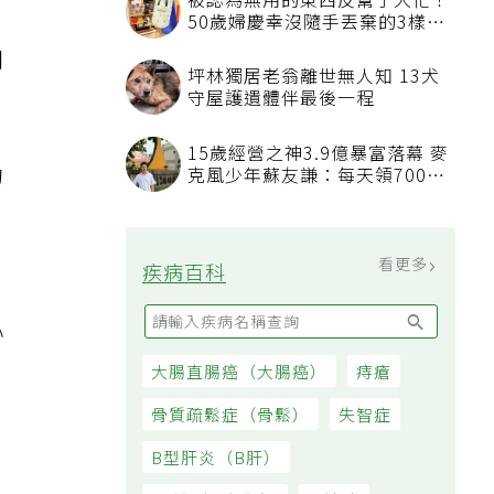
被認為無用的東西反幫了大忙！
50歲婦慶幸沒隨手丟棄的3樣物
品
問
坪林獨居老翁離世無人知 13犬
守屋護遺體伴最後一程
15歲經營之神3.9億暴富落幕 麥
的
克風少年蘇友謙：每天領700元
過日子
看更多
疾病百科
心
大腸直腸癌（大腸癌）
痔瘡
骨質疏鬆症（骨鬆）
失智症
B型肝炎（B肝）