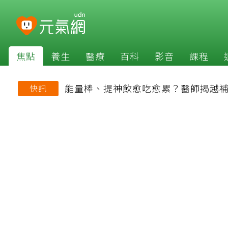
焦點
養生
醫療
百科
影音
課程
能量棒、提神飲愈吃愈累？醫師揭越
快訊