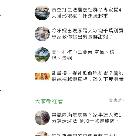
交
真空打包法風靡社群？專家揭4
能
大隱形地獄：托運恐超重
冷凍蝦出現厚霜大冰塊千萬別買
專家教你挑出緊實鮮甜蝦子
養生村核心三要素 空氣、環
、
境、景觀
能量棒、提神飲愈吃愈累？醫師
揭越補越慘真相：恐欠下疲勞債
正
看更多
大家都在看
電風扇滿是灰塵？家事達人教1
分鐘清潔法 多加一物還能防髒
汙附著