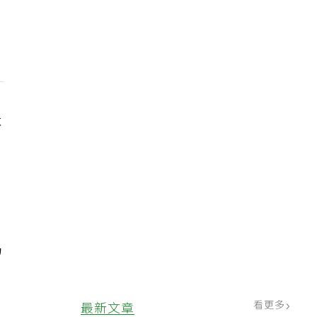
不
。
喝
看更多
最新文章