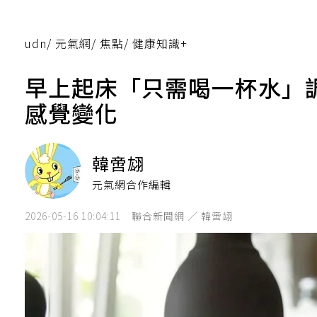
udn
/
元氣網
/
焦點
/
健康知識+
早上起床「只需喝一杯水」
感覺變化
韓啻翃
元氣網合作編輯
2026-05-16 10:04:11
聯合新聞網 ／ 韓啻翃