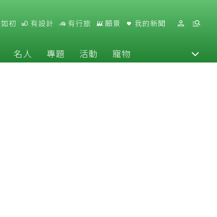
好如初
有設計
有行旅
願景
我的新聞
名人
專題
活動
寵物