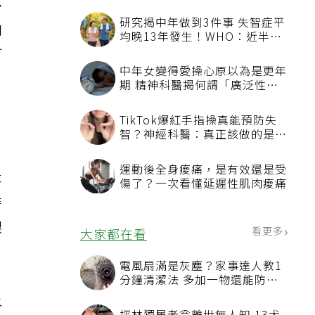
多
研究揭中年做到3件事 失智症平
肉
均晚13年發生！WHO：近半風
險其實可預防
可
中年女變得愛操心原以為是更年
期 精神科醫揭何謂「廣泛性焦
慮症」
TikTok爆紅手指操真能預防失
智？神經科醫：真正該做的是4
件事
運動後全身痠痛，是有效還是受
本
傷了？一次看懂延遲性肌肉痠痛
時
跟
看更多
大家都在看
電風扇滿是灰塵？家事達人教1
分鐘清潔法 多加一物還能防髒
汙附著
水