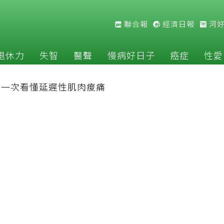
聯合報
經濟日報
河
退休力
失智
醫聲
慢病好日子
癌症
性愛
？一次看懂延遲性肌肉痠痛