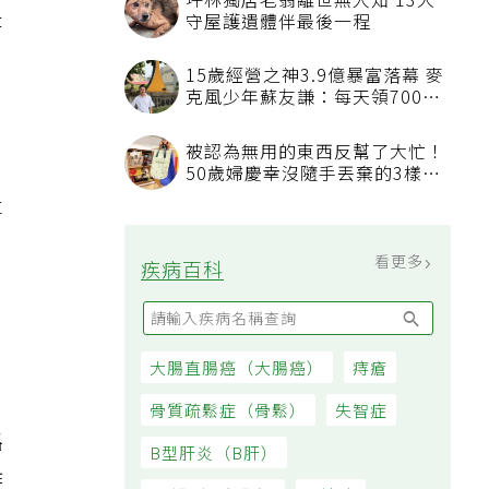
坪林獨居老翁離世無人知 13犬
是
守屋護遺體伴最後一程
15歲經營之神3.9億暴富落幕 麥
克風少年蘇友謙：每天領700元
過日子
被認為無用的東西反幫了大忙！
，
50歲婦慶幸沒隨手丟棄的3樣物
品
事
、
看更多
疾病百科
大腸直腸癌（大腸癌）
痔瘡
骨質疏鬆症（骨鬆）
失智症
路
B型肝炎（B肝）