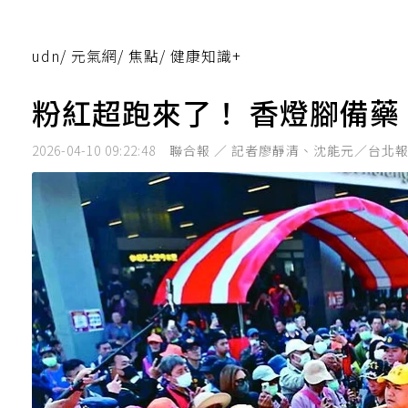
udn
/
元氣網
/
焦點
/
健康知識+
粉紅超跑來了！ 香燈腳備
2026-04-10 09:22:48
聯合報 ／ 記者廖靜清、沈能元／台北