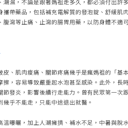
、潮濕，不論是跟著媽祖走多久，都必須付出許
身攜帶藥品，包括補充電解質的發泡錠、舒緩肌
、腹瀉等止痛、止瀉的腸胃用藥，以防身體不適
料
破皮、肌肉痠痛、關節疼痛幾乎是瘋媽祖的「基
摩擦，容易導致嚴重起水泡甚至感染。此外，長
關節發炎，影響後續行走能力。曾有民眾第一次
到幾乎不能走，只能中途退出就醫。
高溫曝曬，加上人潮擁擠、補水不足，中暑與脫