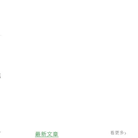
進
、
員
看更多
最新文章