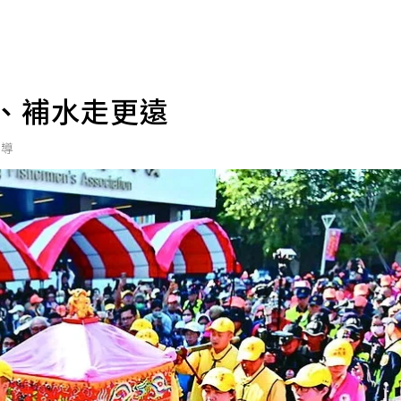
藥、補水走更遠
報導