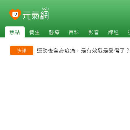
焦點
養生
醫療
百科
影音
課程
運動後全身痠痛，是有效還是受傷了
快訊