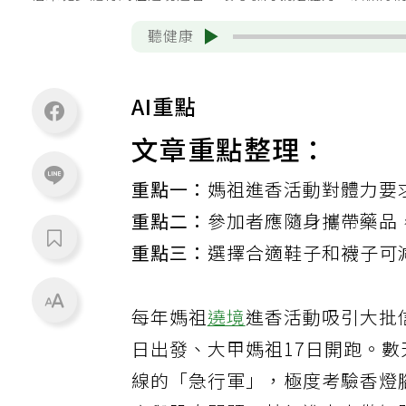
信眾徒步隨行媽祖遶境進香，最考驗的就是體力，須做好
聽健康
AI重點
文章重點整理：
重點一：
媽祖進香活動對體力要
重點二：
參加者應隨身攜帶藥品
重點三：
選擇合適鞋子和襪子可
每年媽祖
遶境
進香活動吸引大批
日出發、大甲媽祖17日開跑。
線的「急行軍」，極度考驗香燈