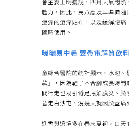
會主委王明媛說，四月天氣悶熱
體力，因此，民眾應及早準備隨
痠痛的痠痛貼布，以及緩解腹痛
隨時使用。
曝曬易中暑 要帶電解質飲
童綜合醫院的統計顯示，水泡、
款」，因為鞋子不合腳或長時間
間行走也易引發足底筋膜炎、膝
著走白沙屯，沒幾天就因膝蓋痛
進香與遶境多在春末夏初，白天