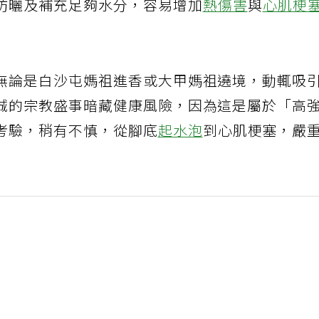
防曬及補充足夠水分，容易增加
熱傷害
與
心肌梗
無論是白沙屯媽祖進香或大甲媽祖遶境，動輒吸
誠的宗教盛事暗藏健康風險，因為這是屬於「高
考驗，稍有不慎，從腳底
起水泡
到心肌梗塞，嚴