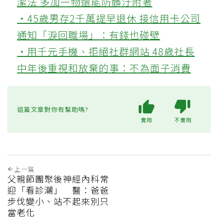
潔法 多加一物還能防髒汙附著
‧45歲男存2千萬提早退休 接信用卡公司
通知「淚回職場」：有錢也碰壁
‧用千元手機、拒絕社群網站 48歲社長
中年後重視和放棄的事：不為面子消費
這篇文章對你有幫助嗎?
實用
不實用
上一篇
父親節團聚後神經內科常
迎「看診潮」 醫：爸爸
步伐變小、站不起來別只
當老化