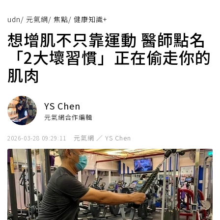
udn
/
元氣網
/
焦點
/
健康知識+
想增肌不只靠運動 醫師點名
「2大壞習慣」正在偷走你的
肌肉
YS Chen
元氣網合作編輯
元氣網 ／ YS Chen
2026-03-28 09:29:11