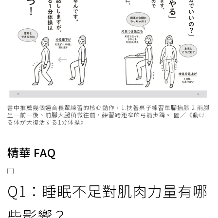
書中推薦幾個適合長輩練習的核心動作，1.扶著桌子練習單腳抬膝 2.兩腳
呈一前一後、前腳大腿稍微往前，練習跨距窄的弓箭步蹲。 圖／《動け
る体が大復活する1分体操》
精華 FAQ
Q1：睡眠不足對肌肉力量有哪
些影響？