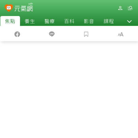
焦點
養生
醫療
百科
影音
課程
退休