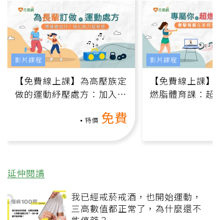
影片課程
影片課程
【免費線上課】為高壓族定
【免費線上課】
做的運動紓壓處方：加入行
燃脂體育課：超
動、增肌、互動元素，0基
氧」高壓族在家
免費
礎也能做！
負擔
特價
延伸閱讀
我已經戒菸戒酒，也開始運動，
三高數值都正常了，為什麼還不
能停藥？