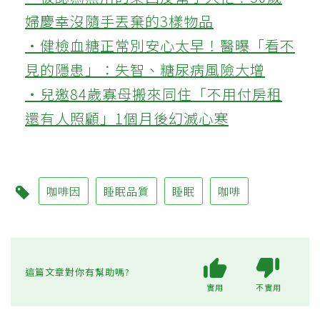
婦慶幸沒隨手丟棄的3樣物品
‧健檢血糖正常別安心太早！醫曝「看不
見的隱患」：失智、糖尿病風險大增
‧兒邀84歲寡母搬來同住「不用付房租
還有人照顧」1個月後幻滅心寒
咖啡因
睡眠品質
睡眠
咖啡
這篇文章對你有幫助嗎?
實用
不實用