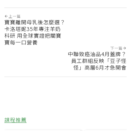
上一篇
寶寶離開母乳後怎麼選？
卡洛塔妮35年專注羊奶
科研 用全球實證把關寶
寶每一口營養
下一篇
中聯致癌油品4月蓋牌？
員工群組反映「豆子怪
怪」高層6月才急開會
課程推薦