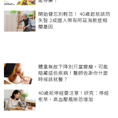
開始健忘別輕忽！ 40歲起就該防
失智 2成國人帶有阿茲海默症相
關基因
體重無故下降別只當變瘦，可能
暗藏這些疾病！醫師告訴你什麼
時候該就醫？
40歲前停經要注意！研究：停經
愈早，高血壓風險恐增加