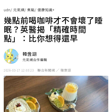
udn
/
元氣網
/
焦點
/
健康知識+
幾點前喝咖啡才不會壞了睡
眠？英醫揭「精確時間
點」：比你想得還早
韓啻翃
元氣網合作編輯
聯合新聞網 ／ 韓啻翃
2026-03-17 12:03:23