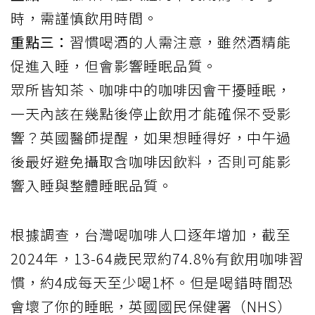
時，需謹慎飲用時間。
重點三：
習慣喝酒的人需注意，雖然酒精能
促進入睡，但會影響睡眠品質。
眾所皆知茶、
咖啡
中的
咖啡因
會干擾
睡眠
，
一天內該在幾點後停止飲用才能確保不受影
響？英國醫師
提醒
，如果想睡得好，中午過
後最好避免攝取含咖啡因飲料，否則可能影
響入睡與整體睡眠品質。
根據調查，台灣喝咖啡人口逐年增加，截至
2024年，13-64歲民眾約74.8%有飲用咖啡習
慣，約4成每天至少喝1杯。但是喝錯時間恐
會壞了你的睡眠，英國國民保健署（NHS）