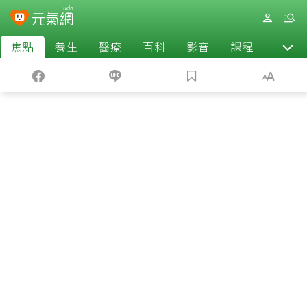
焦點
養生
醫療
百科
影音
課程
退休