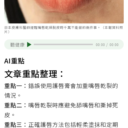
日本皮膚科醫師提醒嘴唇乾燥脫皮時千萬不能做的兩件事。（本報資料照
片）
聽健康
00:00
/
00:00
AI重點
文章重點整理：
重點一：
錯誤使用護唇膏會加重嘴唇乾裂的
情況。
重點二：
嘴唇乾裂時應避免舔嘴唇和撕掉死
皮。
重點三：
正確護唇方法包括輕柔塗抹和定期