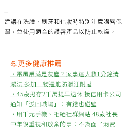
建議在洗臉、刷牙和化妝時特別注意嘴唇保
濕，並使用適合的護唇產品以防止乾燥。
💪更多健康推薦
‧電風扇滿是灰塵？家事達人教1分鐘清
潔法 多加一物還能防髒汙附著
‧45歲男存2千萬提早退休 接信用卡公司
通知「淚回職場」：有錢也碰壁
‧用千元手機、拒絕社群網站 48歲社長
中年後重視和放棄的事：不為面子消費