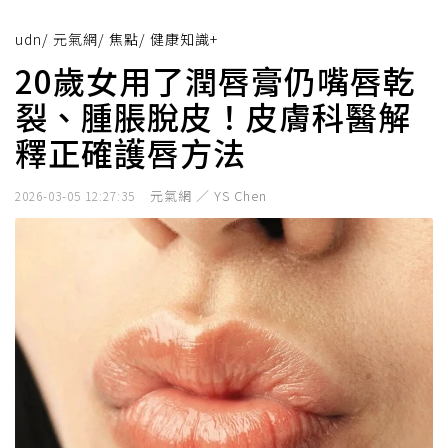
udn
/
元氣網
/
焦點
/
健康知識+
20歲女用了潤唇膏仍嘴唇乾
裂、腫脹脫皮！皮膚科醫解
釋正確護唇方法
元氣網 ／ YS Chen
2026-03-05 12:27:35