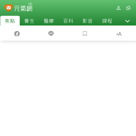
焦點
養生
醫療
百科
影音
課程
退休