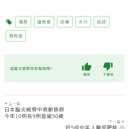
嘴唇
護唇膏
皮膚
水分
脫皮
潤唇膏
這篇文章對你有幫助嗎?
實用
不實用
上一篇
日本腦炎威脅中高齡族群
今年10例有9例皆逾50歲
下一篇
近5成中年人腹部肥胖 小