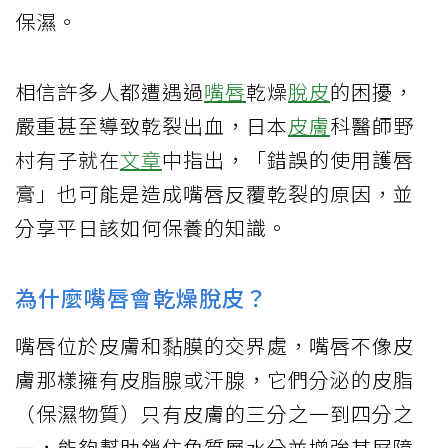
保濕。
相信許多人都遭遇過
嘴唇
乾燥
脫皮
的困擾，
嚴重甚至導致乾裂出血，日本
皮膚
科醫師野
村有子就在
文章
中指出，「錯誤的使用護唇
膏」也可能是造成嘴唇反覆乾裂的原因，並
分享平日該如何保養的知識。
為什麼嘴唇會乾燥脫皮？
嘴唇位於皮膚和黏膜的交界處，嘴唇不像皮
膚那樣擁有皮脂腺或汗腺，它們分泌的皮脂
（保濕物質）只有皮膚的三分之一到四分之
一，能夠幫助鎖住角質層水分並增強其屏障