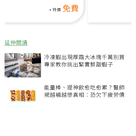
氧」高壓族在家釋放壓力無
上影音課）
免費
負擔
特價
延伸閱讀
冷凍蝦出現厚霜大冰塊千萬別買
專家教你挑出緊實鮮甜蝦子
能量棒、提神飲愈吃愈累？醫師
揭越補越慘真相：恐欠下疲勞債