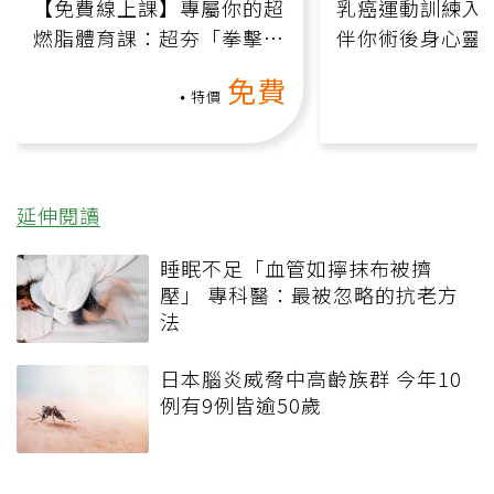
【免費線上課】專屬你的超
乳癌運動訓練入門
燃脂體育課：超夯「拳擊有
伴你術後身心靈
氧」高壓族在家釋放壓力無
上影音課）
免費
負擔
特價
延伸閱讀
睡眠不足「血管如擰抹布被擠
壓」 專科醫：最被忽略的抗老方
法
日本腦炎威脅中高齡族群 今年10
例有9例皆逾50歲