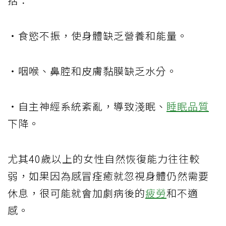
括：
・食慾不振，使身體缺乏營養和能量。
・咽喉、鼻腔和皮膚黏膜缺乏水分。
・自主神經系統紊亂，導致淺眠、
睡眠品質
下降。
尤其40歲以上的女性自然恢復能力往往較
弱，如果因為感冒痊癒就忽視身體仍然需要
休息，很可能就會加劇病後的
疲勞
和不適
感。