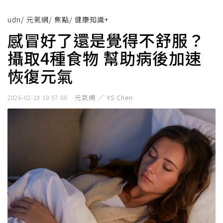
udn
/
元氣網
/
焦點
/
健康知識+
感冒好了還是覺得不舒服？
攝取4種食物 幫助病後加速
恢復元氣
元氣網 ／ YS Chen
2026-02-19 10:57:00