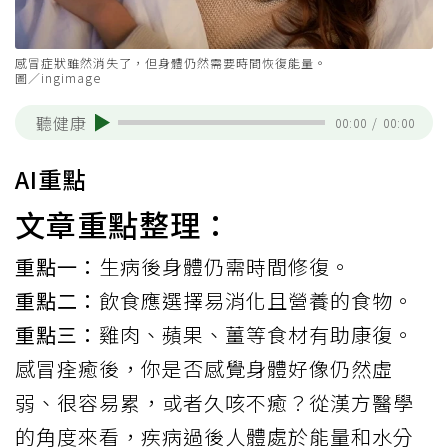
感冒症狀雖然消失了，但身體仍然需要時間恢復能量。
圖／ingimage
聽健康
00:00
/
00:00
AI重點
文章重點整理：
重點一：
生病後身體仍需時間修復。
重點二：
飲食應選擇易消化且營養的食物。
重點三：
雞肉、蘋果、薑等食材有助康復。
感冒
痊癒後，你是否感覺身體好像仍然虛
弱、很容易累，或者久咳不癒？從漢方醫學
的角度來看，疾病過後人體處於能量和水分