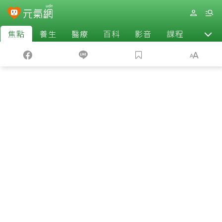
焦點
養生
醫療
百科
影音
課程
退休