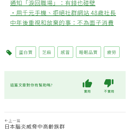
通知「淚回職場」：有錢也碰壁
‧用千元手機、拒絕社群網站 48歲社長
中年後重視和放棄的事：不為面子消費
蛋白質
芝麻
感冒
睡眠品質
疲勞
這篇文章對你有幫助嗎?
實用
不實用
上一篇
日本腦炎威脅中高齡族群