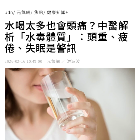
udn
/
元氣網
/
焦點
/
健康知識+
水喝太多也會頭痛？中醫解
析「水毒體質」：頭重、疲
倦、失眠是警訊
元氣網 ／ 洪波波
2026-02-16 10:49:00