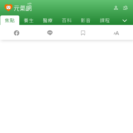
焦點
養生
醫療
百科
影音
課程
退休