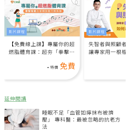
影片課程
影片課程
【免費線上課】專屬你的超
失智者與照顧者
燃脂體育課：超夯「拳擊有
讓專家用一根棍
氧」高壓族在家釋放壓力無
何逆轉退化大腦
免費
負擔
課）
特價
延伸閱讀
睡眠不足「血管如擰抹布被擠
壓」 專科醫：最被忽略的抗老方
法