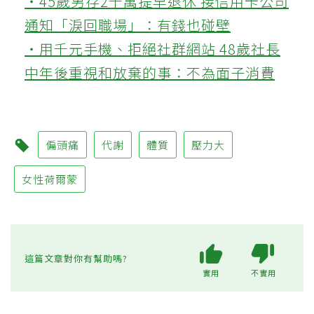
‧45歲男存2千萬提早退休 接信用卡公司
通知「淚回職場」：有錢也碰壁
‧用千元手機、拒絕社群網站 48歲社長
中年後重視和放棄的事：不為面子消費
偏頭痛
代謝
體質
壓力大
女性荷爾蒙
這篇文章對你有幫助嗎?
實用
不實用