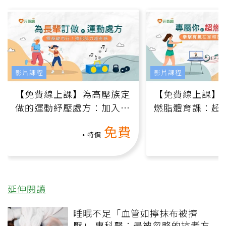
影片課程
影片課程
【免費線上課】為高壓族定
【免費線上課】
做的運動紓壓處方：加入行
燃脂體育課：超
動、增肌、互動元素，0基
氧」高壓族在家
免費
礎也能做！
負擔
特價
延伸閱讀
睡眠不足「血管如擰抹布被擠
壓」 專科醫：最被忽略的抗老方