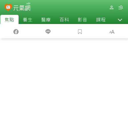
焦點
養生
醫療
百科
影音
課程
退休