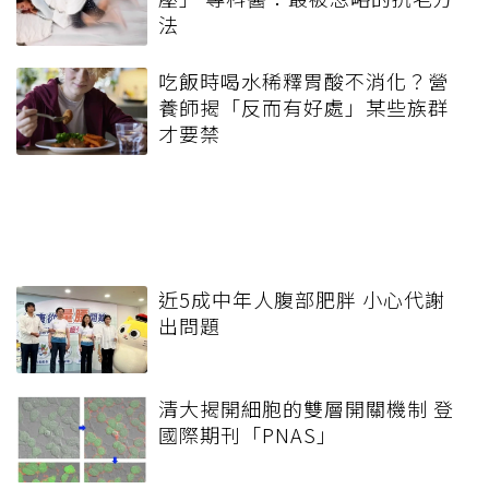
法
吃飯時喝水稀釋胃酸不消化？營
養師揭「反而有好處」某些族群
才要禁
近5成中年人腹部肥胖 小心代謝
出問題
清大揭開細胞的雙層開關機制 登
國際期刊「PNAS」