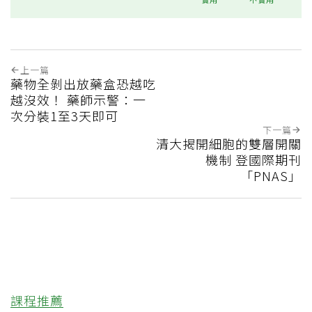
上一篇
藥物全剝出放藥盒恐越吃
越沒效！ 藥師示警：一
次分裝1至3天即可
下一篇
清大揭開細胞的雙層開關
機制 登國際期刊
「PNAS」
課程推薦