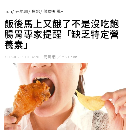
udn
/
元氣網
/
焦點
/
健康知識+
飯後馬上又餓了不是沒吃飽
腸胃專家提醒「缺乏特定營
養素」
元氣網 ／ YS Chen
2026-01-06 10:14:26