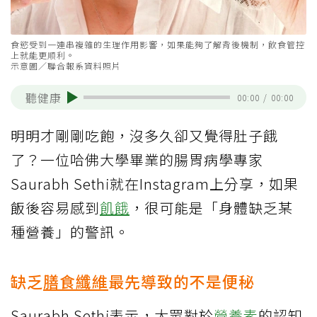
食慾受到一連串複雜的生理作用影響，如果能夠了解背後機制，飲食管控
上就能更順利。
示意圖／聯合報系資料照片
聽健康
00:00
/
00:00
明明才剛剛吃飽，沒多久卻又覺得肚子餓
了？一位哈佛大學畢業的腸胃病學專家
Saurabh Sethi就在Instagram上分享，如果
飯後容易感到
飢餓
，很可能是「身體缺乏某
種營養」的警訊。
缺乏
膳食纖維
最先導致的不是便秘
Saurabh Sethi表示，大眾對於
營養素
的認知