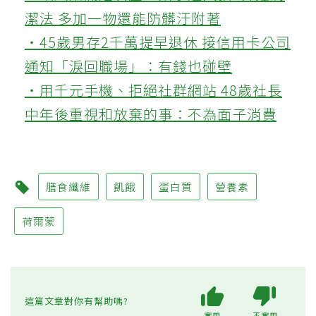
潔法 多加一物還能防髒汙附著
‧45歲男存2千萬提早退休 接信用卡公司
通知「淚回職場」：有錢也碰壁
‧用千元手機、拒絕社群網站 48歲社長
中年後重視和放棄的事：不為面子消費
膳食纖維
飢餓
蛋白質
營養素
荷爾蒙
這篇文章對你有幫助嗎?
實用
不實用