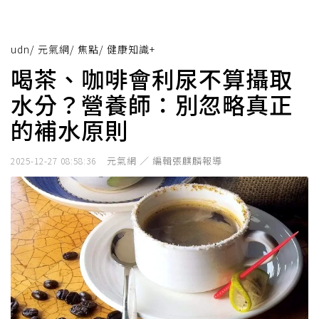
udn
/
元氣網
/
焦點
/
健康知識+
喝茶、咖啡會利尿不算攝取
水分？營養師：別忽略真正
的補水原則
元氣網 ／ 編輯張麒麟報導
2025-12-27 08:58:36