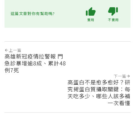
這篇文章對你有幫助嗎?
實用
不實用
上一篇
高雄新冠疫情拉警報 門
急診暴增逾8成、累計48
例7死
下一篇
高蛋白不是愈多愈好？研
究揭蛋白質攝取關鍵：每
天吃多少、哪些人該多補
一次看懂