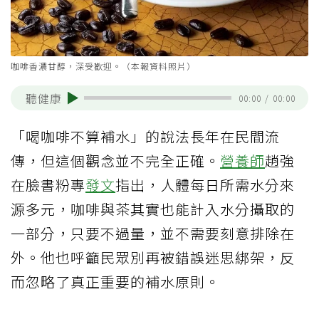
咖啡香濃甘醇，深受歡迎。（本報資料照片）
聽健康
00:00
/
00:00
「喝咖啡不算補水」的說法長年在民間流
傳，但這個觀念並不完全正確。
營養師
趙強
在臉書粉專
發文
指出，人體每日所需水分來
源多元，咖啡與茶其實也能計入水分攝取的
一部分，只要不過量，並不需要刻意排除在
外。他也呼籲民眾別再被錯誤迷思綁架，反
而忽略了真正重要的補水原則。