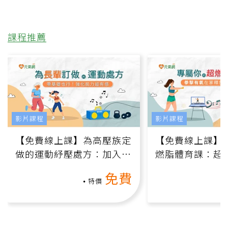
課程推薦
影片課程
影片課程
【免費線上課】為高壓族定
【免費線上課】
做的運動紓壓處方：加入行
燃脂體育課：超
動、增肌、互動元素，0基
氧」高壓族在家
免費
礎也能做！
負擔
特價