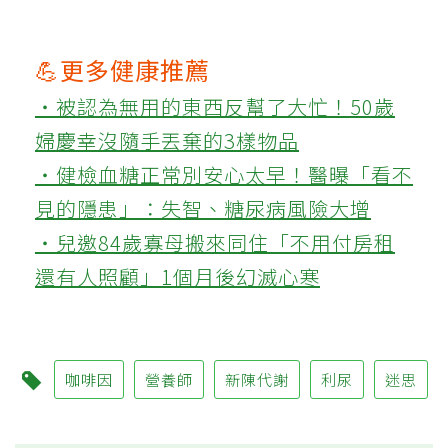
💪更多健康推薦
‧被認為無用的東西反幫了大忙！50歲
婦慶幸沒隨手丟棄的3樣物品
‧健檢血糖正常別安心太早！醫曝「看不
見的隱患」：失智、糖尿病風險大增
‧兒邀84歲寡母搬來同住「不用付房租
還有人照顧」1個月後幻滅心寒
咖啡因
營養師
新陳代謝
利尿
迷思