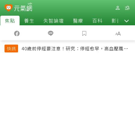
焦點
養生
失智論壇
醫療
百科
影音
40歲前停經要注意！研究：停經愈早，高血壓風險
快訊
恐增加