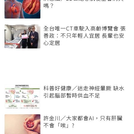
嗎？
全台唯一CT車駛入高齡博覽會 張
善政：不只年輕人宜居 長輩也安
心定居
科普好健康／迷走神經暈厥 缺水
引起腦部暫時供血不足
許金川／大家都會AI，只有肝臟
不會「唉」?