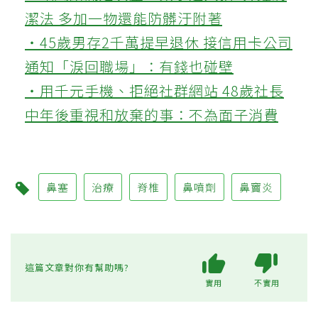
潔法 多加一物還能防髒汙附著
‧45歲男存2千萬提早退休 接信用卡公司
通知「淚回職場」：有錢也碰壁
‧用千元手機、拒絕社群網站 48歲社長
中年後重視和放棄的事：不為面子消費
鼻塞
治療
脊椎
鼻噴劑
鼻竇炎
這篇文章對你有幫助嗎?
實用
不實用