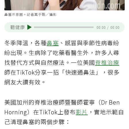
鼻塞示意圖。記者萬于甄／攝影
聽健康
00:00
/
00:00
冬季降溫，各種
鼻塞
、感冒與季節性病毒紛
紛出現。生病除了吃藥看醫生外，許多人尋
找替代方式與自然療法。一位美國
脊椎
治療
師在TikTok分享一招「快速通鼻法」，很多
網友大讚有效。
美國加州的脊椎治療師暨醫師霍寧（Dr Ben
Horning）在TikTok上發布
影片
，實地示範自
己清理鼻塞的兩個步驟：