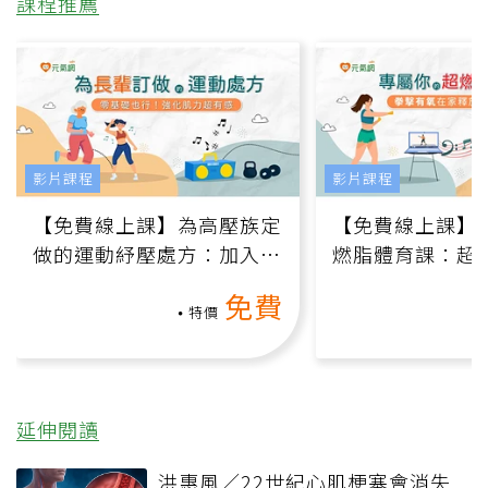
課程推薦
影片課程
影片課程
【免費線上課】為高壓族定
【免費線上課】
做的運動紓壓處方：加入行
燃脂體育課：超
動、增肌、互動元素，0基
氧」高壓族在家
免費
礎也能做！
負擔
特價
延伸閱讀
洪惠風／22世紀心肌梗塞會消失