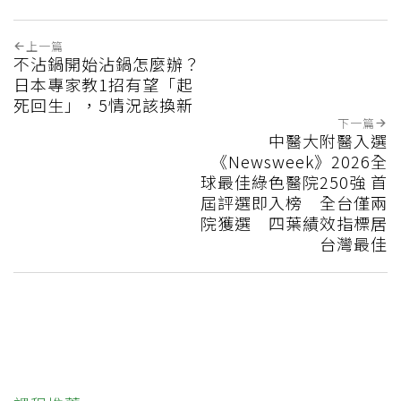
上一篇
不沾鍋開始沾鍋怎麼辦？
日本專家教1招有望「起
死回生」，5情況該換新
下一篇
中醫大附醫入選
《Newsweek》2026全
球最佳綠色醫院250強 首
屆評選即入榜 全台僅兩
院獲選 四葉績效指標居
台灣最佳