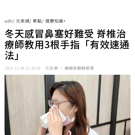
udn
/
元氣網
/
焦點
/
健康知識+
冬天感冒鼻塞好難受 脊椎治
療師教用3根手指「有效速通
法」
元氣網 ／ 編輯張麒麟報導
2025-12-08 11:35:09