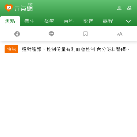
焦點
養生
醫療
百科
影音
課程
退休
選對種類、控制份量有利血糖控制 內分泌科醫師最
快訊
常吃的4種水果