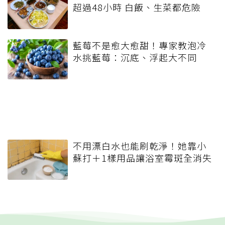
超過48小時 白飯、生菜都危險
藍莓不是愈大愈甜！專家教泡冷
水挑藍莓：沉底、浮起大不同
不用漂白水也能刷乾淨！她靠小
蘇打＋1樣用品讓浴室霉斑全消失