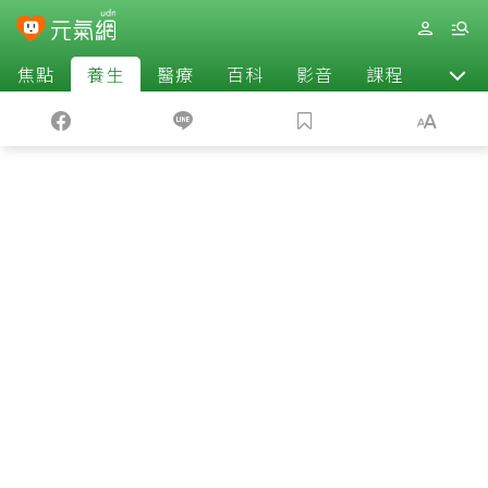
焦點
養生
醫療
百科
影音
課程
退休