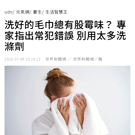
udn
/
元氣網
/
養生
/
生活智慧王
洗好的毛巾總有股霉味？ 專
家指出常犯錯誤 別用太多洗
滌劑
世界新聞網 ／ 世界新聞網／輯
2026-07-09 10:24:21