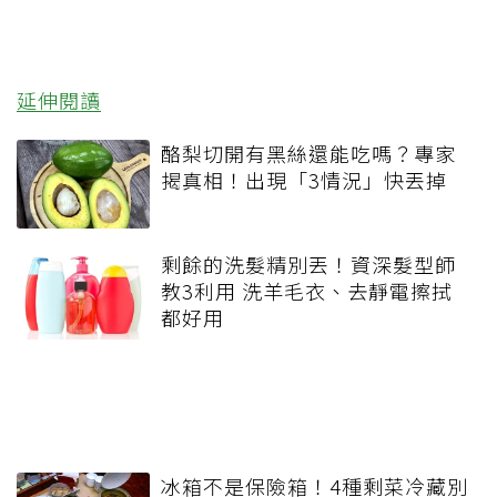
延伸閱讀
酪梨切開有黑絲還能吃嗎？專家
揭真相！出現「3情況」快丟掉
剩餘的洗髮精別丟！資深髮型師
教3利用 洗羊毛衣、去靜電擦拭
都好用
冰箱不是保險箱！4種剩菜冷藏別