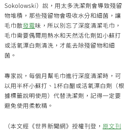
Sokolowski）說，用太多洗潔劑會導致殘留
物堆積，那些殘留物會吸收水分和細菌，讓
毛巾散
發霉
味，所以別忘了深度清潔毛巾，
毛巾需要偶爾用熱水和天然活化劑如小蘇打
或活氧漂白劑清洗，才能去除殘留物和細
菌。
專家說，每個月幫毛巾進行深度清潔時，可
以用半杯小蘇打、1杯白醋或活氧漂白劑（根
據標籤說明使用）代替洗潔劑，記得一定要
避免使用柔軟精。
（本文經《世界新聞網》授權刊登，
原文刊