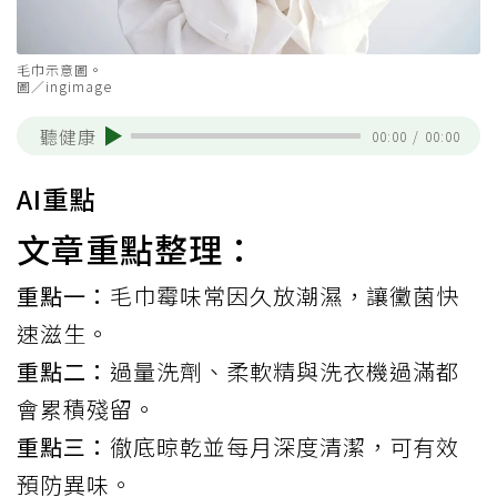
毛巾示意圖。
圖／ingimage
聽健康
00:00
/
00:00
AI重點
文章重點整理：
重點一：
毛巾霉味常因久放潮濕，讓黴菌快
速滋生。
重點二：
過量洗劑、柔軟精與洗衣機過滿都
會累積殘留。
重點三：
徹底晾乾並每月深度清潔，可有效
預防異味。