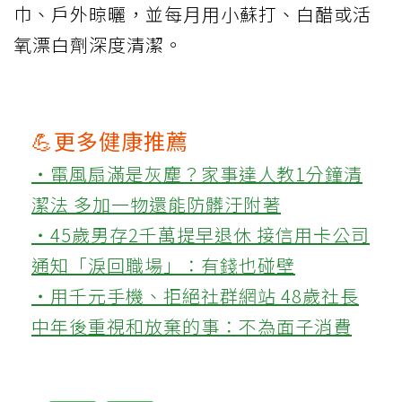
巾、戶外晾曬，並每月用小蘇打、白醋或活
氧漂白劑深度清潔。
💪更多健康推薦
‧電風扇滿是灰塵？家事達人教1分鐘清
潔法 多加一物還能防髒汙附著
‧45歲男存2千萬提早退休 接信用卡公司
通知「淚回職場」：有錢也碰壁
‧用千元手機、拒絕社群網站 48歲社長
中年後重視和放棄的事：不為面子消費