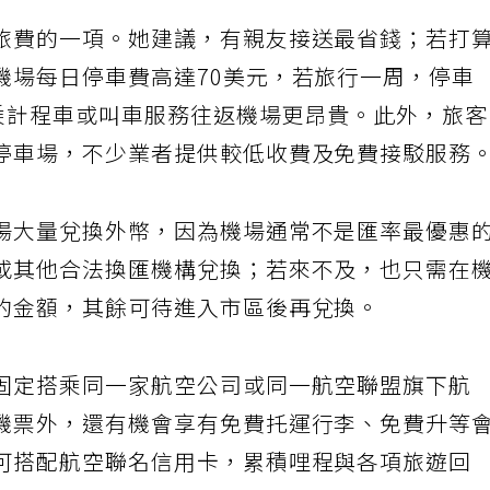
旅費的一項。她建議，有親友接送最省錢；若打
機場每日停車費高達70美元，若旅行一周，停車
搭乘計程車或叫車服務往返機場更昂貴。此外，旅
停車場，不少業者提供較低收費及免費接駁服務
場大量兌換外幣，因為機場通常不是匯率最優惠
或其他合法換匯機構兌換；若來不及，也只需在
的金額，其餘可待進入市區後再兌換。
固定搭乘同一家航空公司或同一航空聯盟旗下航
機票外，還有機會享有免費托運行李、免費升等
可搭配航空聯名信用卡，累積哩程與各項旅遊回