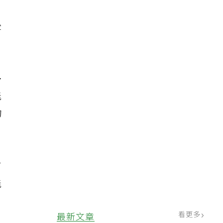
，
後
多
能
物
有
能
看更多
最新文章