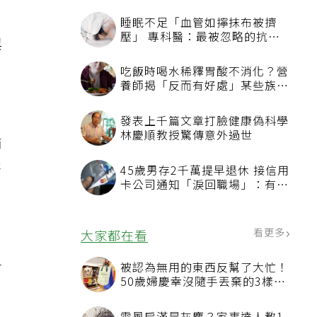
睡眠不足「血管如擰抹布被擠
壓」 專科醫：最被忽略的抗老
與
方法
，
吃飯時喝水稀釋胃酸不消化？營
養師揭「反而有好處」某些族群
才要禁
發表上千篇文章打臉健康偽科學
林慶順教授驚傳意外過世
商
售
45歲男存2千萬提早退休 接信用
卡公司通知「淚回職場」：有錢
也碰壁
看更多
大家都在看
想
會
被認為無用的東西反幫了大忙！
50歲婦慶幸沒隨手丟棄的3樣物
品