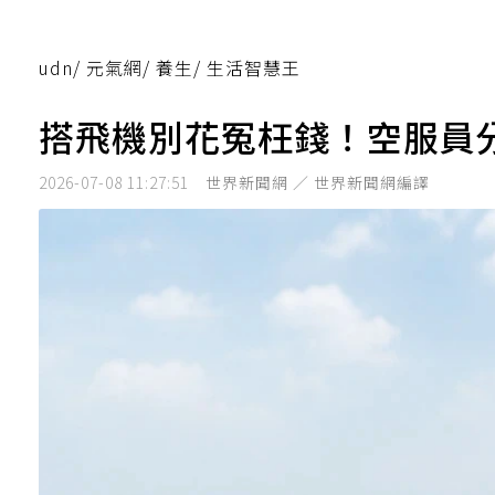
udn
/
元氣網
/
養生
/
生活智慧王
搭飛機別花冤枉錢！空服員
2026-07-08 11:27:51
世界新聞網 ／ 世界新聞網編譯