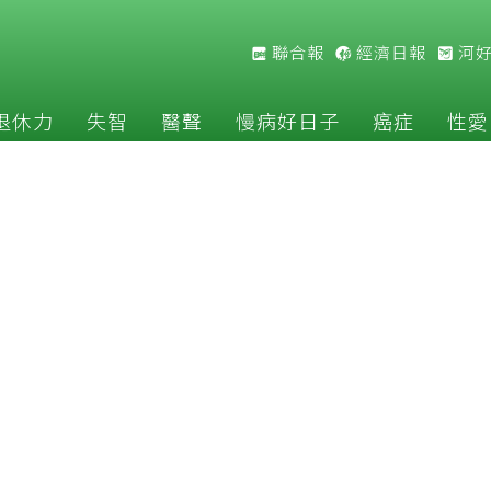
聯合報
經濟日報
河
退休力
失智
醫聲
慢病好日子
癌症
性愛