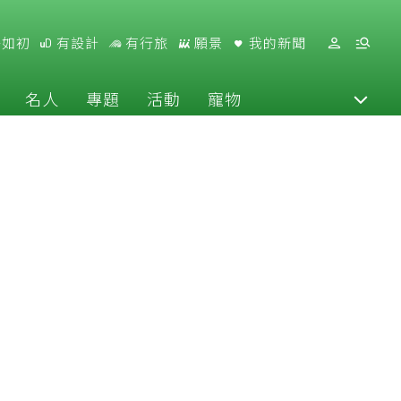
好如初
有設計
有行旅
願景
我的新聞
名人
專題
活動
寵物