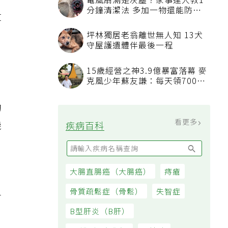
電風扇滿是灰塵？家事達人教1
分鐘清潔法 多加一物還能防髒
算
汙附著
坪林獨居老翁離世無人知 13犬
守屋護遺體伴最後一程
客
。
15歲經營之神3.9億暴富落幕 麥
克風少年蘇友謙：每天領700元
過日子
的
看更多
機
疾病百科
大腸直腸癌（大腸癌）
痔瘡
骨質疏鬆症（骨鬆）
失智症
會
B型肝炎（B肝）