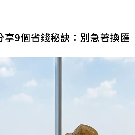
分享9個省錢秘訣：別急著換匯