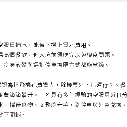
空服員補水，能省下機上買水費用。
場高價餐飲，但入境前須吃完以免檢疫問題。
、冷凍液體與選對停車換匯方式都能省錢。
導，不少民眾認為搭飛機花費驚人，除機票外，托運行李、
旅費節節攀升。一名具有多年經驗的空服員近日
水、攜帶食物、商務艙升等，到停車與外幣兌換
省下開銷。