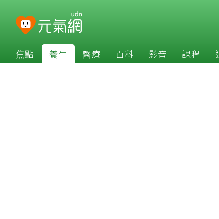
焦點
養生
醫療
百科
影音
課程