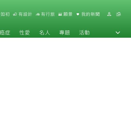
好如初
有設計
有行旅
願景
我的新聞
癌症
性愛
名人
專題
活動