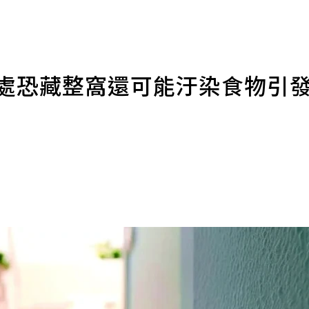
暗處恐藏整窩還可能汙染食物引