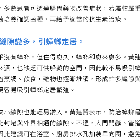
或餐具時，便可能汙染食物，民眾若不慎食用，
。多數患者可透過腸胃藥物改善症狀，若屬較嚴
菌培養確認菌種，再給予適當的抗生素治療。
縫隙變多，引蟑螂定居。
乎沒有蟑螂，但住得愈久，蟑螂卻愈來愈多。黃
來源，也缺乏可供躲藏的空間，因此較不易吸引
始烹調、飲食，雜物也逐漸堆積，形成許多縫隙
便容易吸引蟑螂定居繁殖。
狹小縫隙也能輕易鑽入。黃建賢表示，防治蟑螂
能封堵與外界相通的縫隙。不過，大門門縫、管
因此建議可在浴室、廚房排水孔加裝單向閥，避