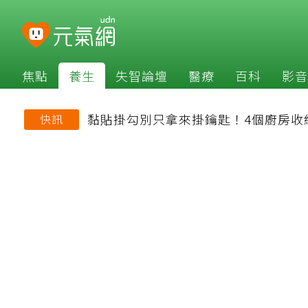
焦點
養生
失智論壇
醫療
百科
影音
黏貼掛勾別只拿來掛鑰匙！4個廚房收
快訊