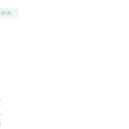
/
00:00
家
鬼
及