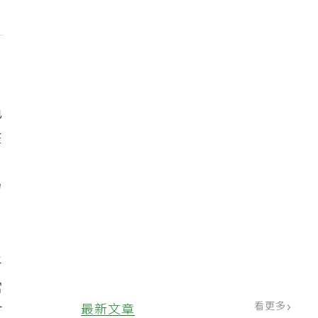
色
在
，
力
平
當
看更多
最新文章