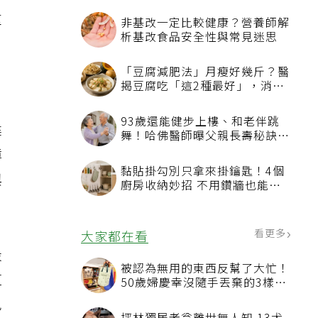
可
重
非基改一定比較健康？營養師解
析基改食品安全性與常見迷思
「豆腐減肥法」月瘦好幾斤？醫
揭豆腐吃「這2種最好」，消脹
氣有妙招
93歲還能健步上樓、和老伴跳
建
舞！哈佛醫師曝父親長壽秘訣：
沒吃保健品也不追養生潮
蟑
黏貼掛勾別只拿來掛鑰匙！4個
與
廚房收納妙招 不用鑽牆也能省
空間
看更多
大家都在看
最
被認為無用的東西反幫了大忙！
道
50歲婦慶幸沒隨手丟棄的3樣物
品
免