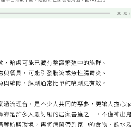
能早已有數十隻，隱蔽於住家陰暗角落。圖/AI生成
00:00
數，暗處可能已藏有整窩繁殖中的族群。
物與餐具，可能引發腹瀉或急性腸胃炎。
源與縫隙，餌劑通常比單純噴劑更有效。
竄過流理台，是不少人共同的惡夢，更讓人擔心
蟑螂是許多人最討厭的居家害蟲之一，不僅神出
溝等骯髒環境，再將病菌帶到家中的食物、飲水