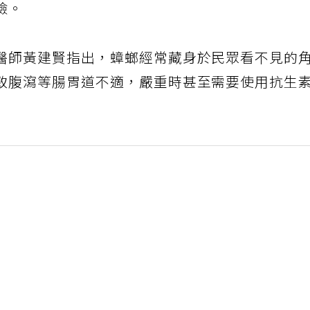
險。
醫師黃建賢指出，蟑螂經常藏身於民眾看不見的
致腹瀉等腸胃道不適，嚴重時甚至需要使用抗生