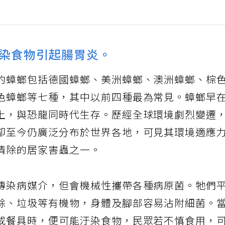
染食物引起腸胃炎。
的蟑螂包括德國蟑螂、美洲蟑螂、澳洲蟑螂、棕
色蟑螂等七種，其中以前四種最為常見。蟑螂早
上，與恐龍同時代生存。歷經全球環境劇烈變遷
卻至今仍廣泛分布於世界各地，可見其環境適應
清除的居家害蟲之一。
傳染病媒介，但會機械性攜帶各種病原菌。牠們
餘、垃圾等有機物，身體及腳部容易沾附細菌。