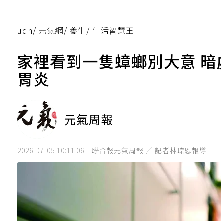
udn
/
元氣網
/
養生
/
生活智慧王
家裡看到一隻蟑螂別大意 
胃炎
元氣周報
2026-07-05 10:11:06
聯合報元氣周報 ／ 記者林琮恩報導