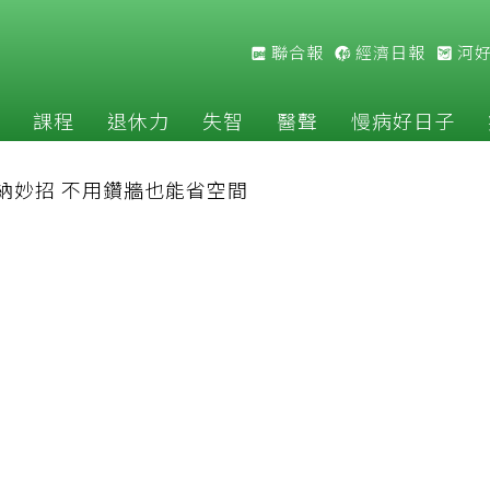
聯合報
經濟日報
河
課程
退休力
失智
醫聲
慢病好日子
納妙招 不用鑽牆也能省空間