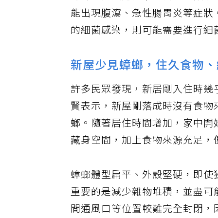
蟑螂夜間爬過民眾的食物、飲水
能出現腹瀉、急性腸胃炎等症狀
的細菌感染，則可能需要進行細
新屋少見蟑螂，住久食物、
許多民眾發現，新居剛入住時幾
賢表示，新屋剛落成時沒有食物
螂。隨著居住時間增加，家中開
藏身空間，加上食物來源充足，
蟑螂體型扁平、外殼堅硬，即使
重要的是減少雜物堆積，並盡可
間通風口等位置較難完全封閉，