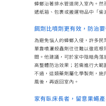
蟑螂沿著排水管道爬入室內。然
遞紙箱、包裹或搬運物品中「偷
餌劑比噴劑更有效，防治要
為避免惱人的蟑螂入侵，許多民
單靠噴灑殺蟲劑往往難以徹底根
間。他建議，可於家中陰暗角落
高整體防治效果；若需進行大範
不過，這類藥劑屬化學製劑，施
風後，再返回室內。
家有臥床長者，留意果蠅產