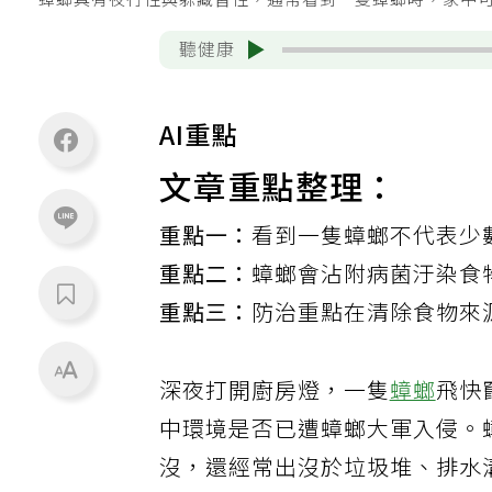
蟑螂具有夜行性與躲藏習性，通常看到一隻蟑螂時，家中可
聽健康
AI重點
文章重點整理：
重點一：
看到一隻蟑螂不代表少
重點二：
蟑螂會沾附病菌汙染食
重點三：
防治重點在清除食物來
深夜打開廚房燈，一隻
蟑螂
飛快
中環境是否已遭蟑螂大軍入侵。
沒，還經常出沒於垃圾堆、排水