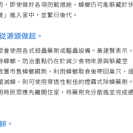
而，即使做好各項防範措施，蟑螂仍可能躲藏於
渡」進入家中，並繁衍後代。
從源頭做起。
眾會使用各式殺蟲藥劑或驅蟲設備。黃建賢表示
除蟑螂，防治重點仍在於減少食物來源與躲藏空
放置市售蟑螂餌劑，利用蟑螂取食後帶回巢穴，
圍滅蟑，則可使用穿透性較佳的煙霧式除蟑藥劑
用時民眾應先離開住家，待藥劑充分散逸並完成
卵。