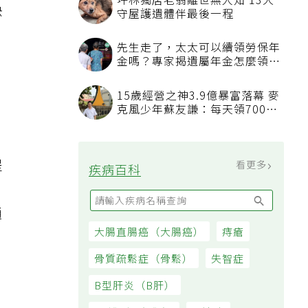
坪林獨居老翁離世無人知 13犬
快
守屋護遺體伴最後一程
先生走了，太太可以續領勞保年
金嗎？專家揭遺屬年金怎麼領，
看順位還要看資格
15歲經營之神3.9億暴富落幕 麥
克風少年蘇友謙：每天領700元
，
過日子
提
看更多
疾病百科
。
通
大腸直腸癌（大腸癌）
痔瘡
骨質疏鬆症（骨鬆）
失智症
B型肝炎（B肝）