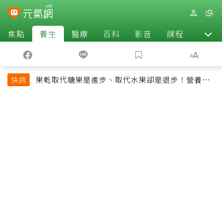
焦點
養生
醫療
百科
影音
課程
退休
果乾取代糖果是進步、取代水果卻是退步！營養師
快訊
揭果乾堅果常見健康陷阱