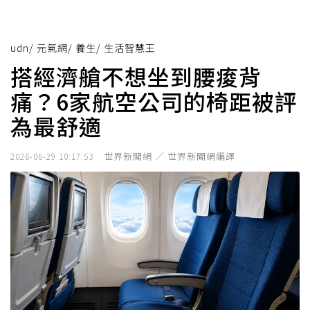
udn
/
元氣網
/
養生
/
生活智慧王
搭經濟艙不想坐到腰痠背
痛？6家航空公司的椅距被評
為最舒適
世界新聞網 ／ 世界新聞網編譯
2026-06-29 10:17:53