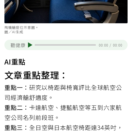
飛機艙座位示意圖。
圖／AI生成
聽健康
00:00
/
00:00
AI重點
文章重點整理：
重點一：
研究以椅距與椅寬評比全球航空公
司經濟艙舒適度。
重點二：
卡達航空、捷藍航空等五到六家航
空公司名列前段班。
重點三：
全日空與日本航空椅距達34英吋，