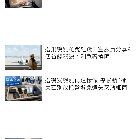
搭飛機別花冤枉錢！空服員分享9
個省錢秘訣：別急著換匯
搭機安檢別再這樣做 專家籲7樣
東西別放托盤避免遺失又沾細菌