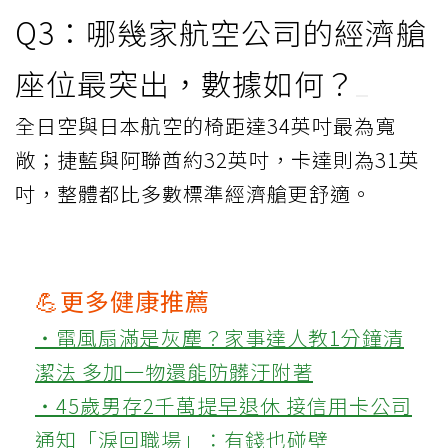
Q3：哪幾家航空公司的經濟艙
座位最突出，數據如何？
全日空與日本航空的椅距達34英吋最為寬
敞；捷藍與阿聯酋約32英吋，卡達則為31英
吋，整體都比多數標準經濟艙更舒適。
💪更多健康推薦
‧電風扇滿是灰塵？家事達人教1分鐘清
潔法 多加一物還能防髒汙附著
‧45歲男存2千萬提早退休 接信用卡公司
通知「淚回職場」：有錢也碰壁