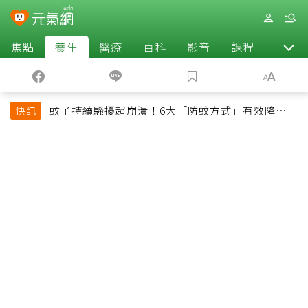
焦點
養生
醫療
百科
影音
課程
退休
蚊子持續騷擾超崩潰！6大「防蚊方式」有效降低被
快訊
叮機率