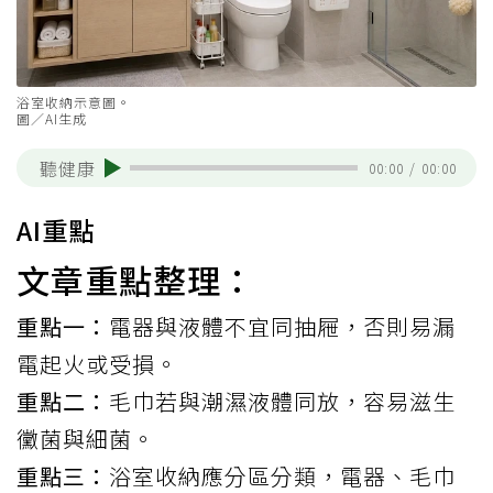
浴室收納示意圖。
圖／AI生成
聽健康
00:00
/
00:00
AI重點
文章重點整理：
重點一：
電器與液體不宜同抽屜，否則易漏
電起火或受損。
重點二：
毛巾若與潮濕液體同放，容易滋生
黴菌與細菌。
重點三：
浴室收納應分區分類，電器、毛巾