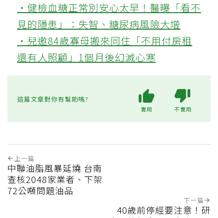
‧健檢血糖正常別安心太早！醫曝「看不
見的隱患」：失智、糖尿病風險大增
‧兒邀84歲寡母搬來同住「不用付房租
還有人照顧」1個月後幻滅心寒
這篇文章對你有幫助嗎?
實用
不實用
上一篇
中聯油脂風暴延燒 台南
查核2048家業者、下架
72公噸問題油品
下一篇
40歲前停經要注意！研