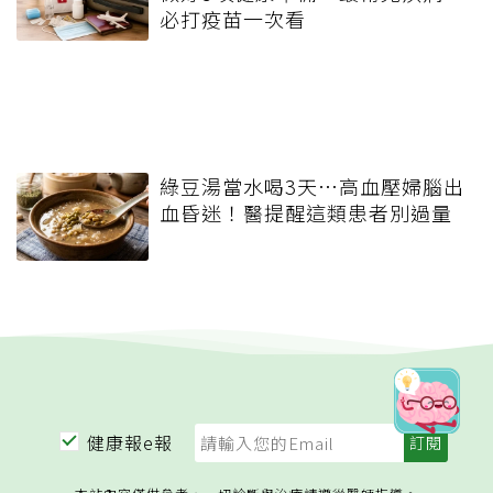
必打疫苗一次看
綠豆湯當水喝3天…高血壓婦腦出
血昏迷！醫提醒這類患者別過量
健康報e報