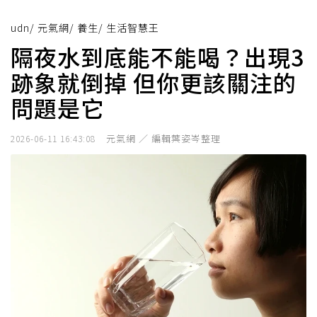
udn
/
元氣網
/
養生
/
生活智慧王
隔夜水到底能不能喝？出現3
跡象就倒掉 但你更該關注的
問題是它
元氣網 ／ 編輯葉姿岑整理
2026-06-11 16:43:08