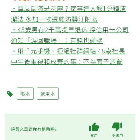
‧電風扇滿是灰塵？家事達人教1分鐘清
潔法 多加一物還能防髒汙附著
‧45歲男存2千萬提早退休 接信用卡公司
通知「淚回職場」：有錢也碰壁
‧用千元手機、拒絕社群網站 48歲社長
中年後重視和放棄的事：不為面子消費
喝水
飲用水
這篇文章對你有幫助嗎?
實用
不實用