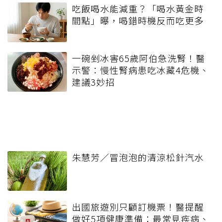
吃飯喝水能減重？「喝水黃金時
間點」曝，喝錯時機反而吃更多
一碗剉冰害65歲阿伯急洗腎！醫
示警：慢性腎病患吃冰藏4危機、
建議3妙招
朱慧芳／冒泡泡的清涼松針汽水
出國旅遊別只顧訂機票！醫提醒
做好5項健康準備：最常見疾病、