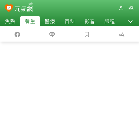
焦點
養生
醫療
百科
影音
課程
退休