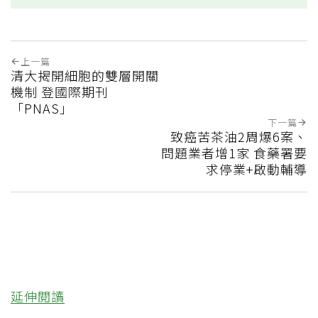
上一篇
清大揭開細胞的雙層開關
機制 登國際期刊
「PNAS」
下一篇
致癌苦茶油2周爆6案、
問題業者增1家 食藥署要
求停業+啟動輔導
延伸閱讀