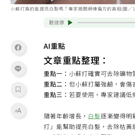
小蘇打真的能提亮白髮嗎？專家揭開網傳偏方的真相(圖／12
聽健康
AI重點
文章重點整理：
重點一：
小蘇打確實可去除礦物
重點二：
但小蘇打屬強鹼，會傷
重點三：
若要使用，專家建議低
隨著年齡增長，
白髮
逐漸變得明
打」能幫助提亮白髮，去除枯黃