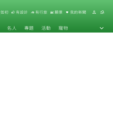
好如初
有設計
有行旅
願景
我的新聞
名人
專題
活動
寵物