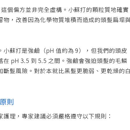
，這個偏方並非完全虛構。小蘇打的顆粒質地確
留物，改善因為化學物質堆積而造成的頭髮扁塌
小蘇打是強鹼（pH 值約為 9），但我們的頭皮
在 pH 3.5 到 5.5 之間。強鹼會強迫頭髮的毛鱗
加斷髮風險。對於本就比黑髮更脆弱、更乾燥的
全原則
家護理，專家建議必須嚴格遵守以下規則：