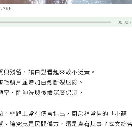
3RF)
00:00
質與殘留，讓白髮看起來較不泛黃。
害毛鱗片並增加白髮斷裂風險。
頻率、醋沖洗與後續深層保濕。
顯。網路上常有傳言指出，廚房裡常見的「小蘇
感。這究竟是民間偏方，還是真有其事？本文綜