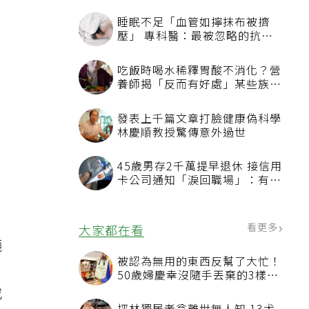
議
建
或