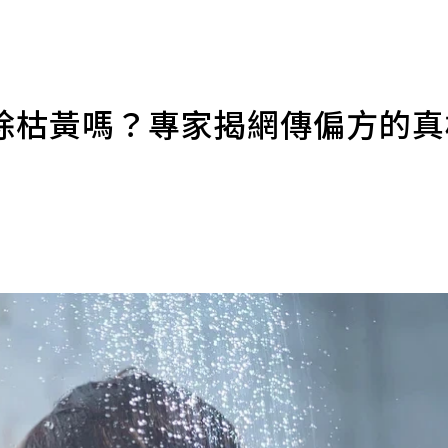
除枯黃嗎？專家揭網傳偏方的