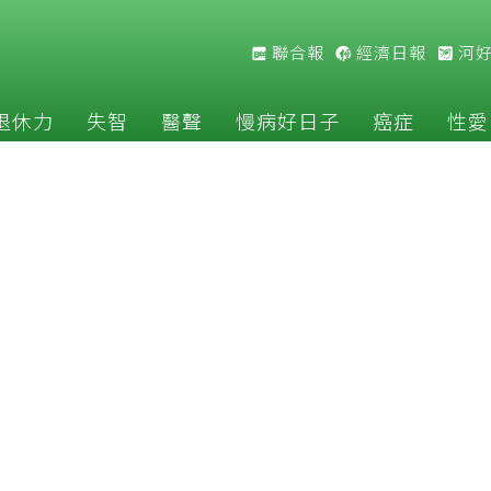
聯合報
經濟日報
河
退休力
失智
醫聲
慢病好日子
癌症
性愛