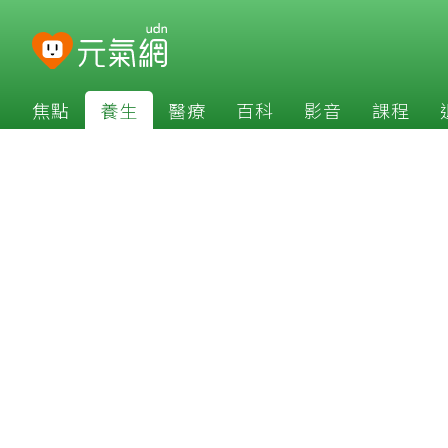
焦點
養生
醫療
百科
影音
課程