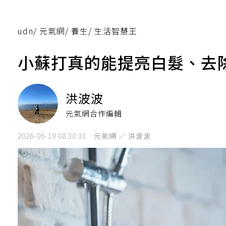
udn
/
元氣網
/
養生
/
生活智慧王
小蘇打真的能提亮白髮、去
洪波波
元氣網合作編輯
2026-06-19 08:30:31
元氣網 ／ 洪波波