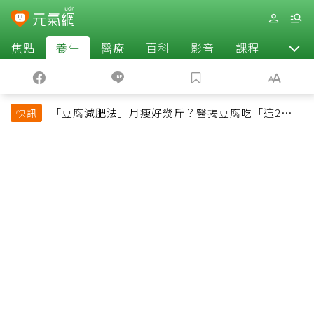
焦點
養生
醫療
百科
影音
課程
退休
「豆腐減肥法」月瘦好幾斤？醫揭豆腐吃「這2種最
快訊
好」，消脹氣有妙招