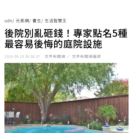
udn
/
元氣網
/
養生
/
生活智慧王
後院別亂砸錢！專家點名5種
最容易後悔的庭院設施
世界新聞網 ／ 世界新聞網編譯
2026-06-10 09:58:07