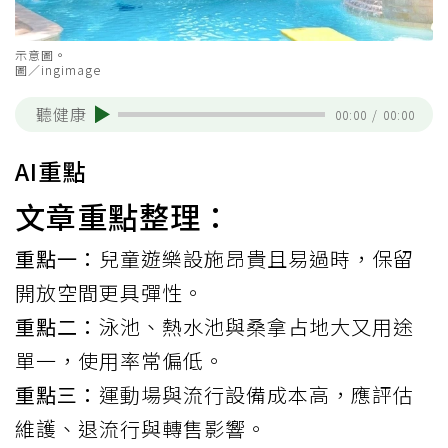
示意圖。
圖／ingimage
聽健康
00:00
/
00:00
AI重點
文章重點整理：
重點一：
兒童遊樂設施昂貴且易過時，保留
開放空間更具彈性。
重點二：
泳池、熱水池與桑拿占地大又用途
單一，使用率常偏低。
重點三：
運動場與流行設備成本高，應評估
維護、退流行與轉售影響。