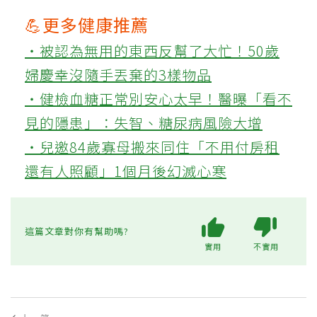
💪更多健康推薦
‧被認為無用的東西反幫了大忙！50歲
婦慶幸沒隨手丟棄的3樣物品
‧健檢血糖正常別安心太早！醫曝「看不
見的隱患」：失智、糖尿病風險大增
‧兒邀84歲寡母搬來同住「不用付房租
還有人照顧」1個月後幻滅心寒
這篇文章對你有幫助嗎?
實用
不實用